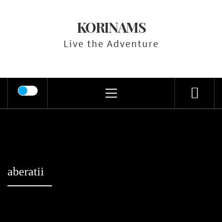
Skip
to
KORINAMS
content
Live the Adventure
Primary
Menu
aberatii