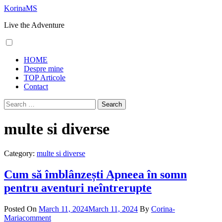
Skip
KorinaMS
to
Live the Adventure
content
Primary
HOME
Menu
Despre mine
TOP Articole
Contact
Search
for:
multe si diverse
Category:
multe si diverse
Cum să îmblânzești Apneea în somn
pentru aventuri neîntrerupte
Posted On
March 11, 2024
March 11, 2024
By
Corina-
Maria
comment