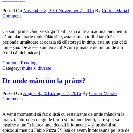
Posted On
November 8, 2016
November 7, 2016
By
Corina-Maria
1
Comment
Că sunt prima când se strigă ”hai!” sau că ne-am adunat aici pentru
că ne plac foarte mult călătoriile, asta știm cu toții. Dar că în
perioada următoare ai ocazia să călătorești în timp, asta nu știu câtă
lume știa. De aceea sunt eu aici! Acum jumătate de milion de ani
(cred că nici măcar […]
Continue Reading
Category:
multe si diverse
De unde mâncăm la prânz?
Posted On
August 8, 2016
August 7, 2016
By
Corina-Maria
6
Comments
A venit momentul să fac o listă cu restaurante de unde mâncăm la
prânz (alături de colegii de birou și fără incidente), care sper să
inspire/ ajute în luarea unei decizii înfometate – și probabil știi
episodul meu cu Fabio Pizza 🙂 Iată ce avem întotdeauna pe lista de