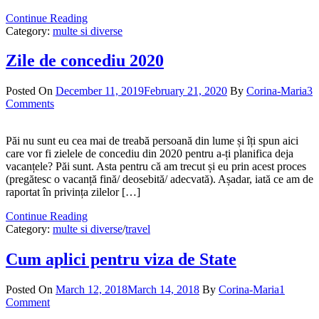
Continue Reading
Category:
multe si diverse
Zile de concediu 2020
Posted On
December 11, 2019
February 21, 2020
By
Corina-Maria
3
Comments
Păi nu sunt eu cea mai de treabă persoană din lume și îți spun aici
care vor fi zielele de concediu din 2020 pentru a-ți planifica deja
vacanțele? Păi sunt. Asta pentru că am trecut și eu prin acest proces
(pregătesc o vacanță fină/ deosebită/ adecvată). Așadar, iată ce am de
raportat în privința zilelor […]
Continue Reading
Category:
multe si diverse
/
travel
Cum aplici pentru viza de State
Posted On
March 12, 2018
March 14, 2018
By
Corina-Maria
1
Comment