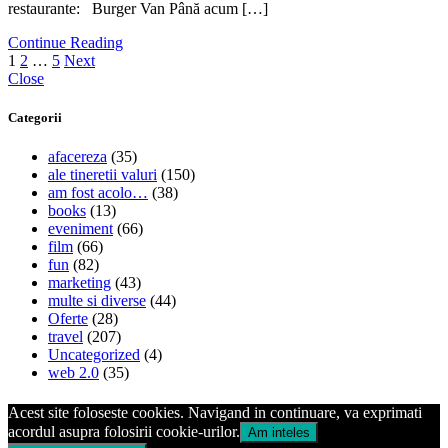
restaurante: Burger Van Până acum […]
Continue Reading
Posts
1
2
…
5
Next
Close
pagination
Categorii
afacereza
(35)
ale tineretii valuri
(150)
am fost acolo…
(38)
books
(13)
eveniment
(66)
film
(66)
fun
(82)
marketing
(43)
multe si diverse
(44)
Oferte
(28)
travel
(207)
Uncategorized
(4)
web 2.0
(35)
Acest site foloseste cookies. Navigand in continuare, va exprimati
acordul asupra folosirii cookie-urilor.
Am inteles