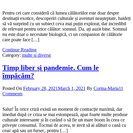
Pentru cei care consideră că lumea călătoriilor este doar despre
destinații exotice, descoperiri culturale și aventuri neașteptate, haideți
să vă surprind cu un subiect ceva mai puțin explorat, dar incredibil
de relevant pentru orice călător: somnul. Da, ați auzit bine. Somnul
nu este doar o necesitate biologică, ci un companion de călătorie
care poate face […]
Continue Reading
Category:
multe si diverse
Timp liber și pandemie. Cum le
împăcăm?
Posted On
February 28, 2021
March 1, 2021
By
Corina-Maria
11
Comments
Salut! În orice criză există un moment de contracție maximă, dar
imediat după ce criza se mai estompează, apar foarte multe produse
culturale interesante și în curând o să fie un mare boom în ceea ce
privește consumul. Tocmai de aceea, te invit să ai alături o cană cu
ceai/ apă sau un fursec, pentru […]