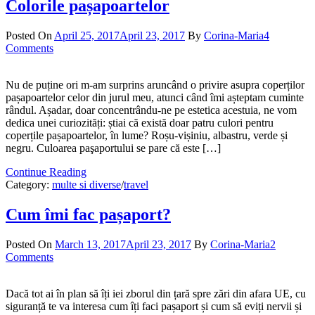
Colorile pașapoartelor
Posted On
April 25, 2017
April 23, 2017
By
Corina-Maria
4
Comments
Nu de puține ori m-am surprins aruncând o privire asupra coperților
pașapoartelor celor din jurul meu, atunci când îmi așteptam cuminte
rândul. Așadar, doar concentrându-ne pe estetica acestuia, ne vom
dedica unei curiozități: știai că există doar patru culori pentru
coperțile pașapoartelor, în lume? Roșu-vișiniu, albastru, verde și
negru. Culoarea paşaportului se pare că este […]
Continue Reading
Category:
multe si diverse
/
travel
Cum îmi fac pașaport?
Posted On
March 13, 2017
April 23, 2017
By
Corina-Maria
2
Comments
Dacă tot ai în plan să îți iei zborul din țară spre zări din afara UE, cu
siguranță te va interesa cum îți faci pașaport și cum să eviți nervii și