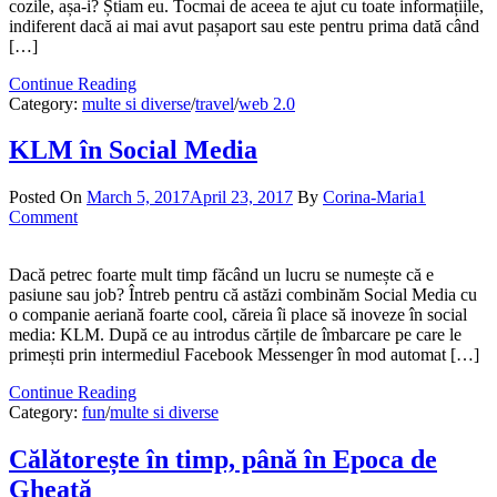
cozile, așa-i? Știam eu. Tocmai de aceea te ajut cu toate informațiile,
indiferent dacă ai mai avut pașaport sau este pentru prima dată când
[…]
Continue Reading
Category:
multe si diverse
/
travel
/
web 2.0
KLM în Social Media
Posted On
March 5, 2017
April 23, 2017
By
Corina-Maria
1
Comment
Dacă petrec foarte mult timp făcând un lucru se numește că e
pasiune sau job? Întreb pentru că astăzi combinăm Social Media cu
o companie aeriană foarte cool, căreia îi place să inoveze în social
media: KLM. După ce au introdus cărțile de îmbarcare pe care le
primești prin intermediul Facebook Messenger în mod automat […]
Continue Reading
Category:
fun
/
multe si diverse
Călătorește în timp, până în Epoca de
Gheață