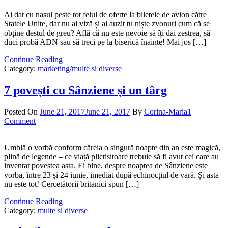
Ai dat cu nasul peste tot felul de oferte la biletele de avion către
Statele Unite, dar nu ai viză și ai auzit tu niște zvonuri cum că se
obține destul de greu? Află că nu este nevoie să îți dai zestrea, să
duci probă ADN sau să treci pe la biserică înainte! Mai jos […]
Continue Reading
Category:
marketing
/
multe si diverse
7 povești cu Sânziene și un târg
Posted On
June 21, 2017
June 21, 2017
By
Corina-Maria
1
Comment
Umblă o vorbă conform căreia o singură noapte din an este magică,
plină de legende – ce viață plictisitoare trebuie să fi avut cei care au
inventat povestea asta. Ei bine, despre noaptea de Sânziene este
vorba, între 23 și 24 iunie, imediat după echinocțiul de vară. Și asta
nu este tot! Cercetătorii britanici spun […]
Continue Reading
Category:
multe si diverse