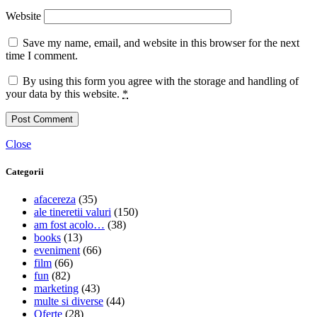
Website
Save my name, email, and website in this browser for the next
time I comment.
By using this form you agree with the storage and handling of
your data by this website.
*
Close
Categorii
afacereza
(35)
ale tineretii valuri
(150)
am fost acolo…
(38)
books
(13)
eveniment
(66)
film
(66)
fun
(82)
marketing
(43)
multe si diverse
(44)
Oferte
(28)