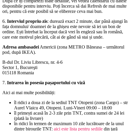
După ce îți completezi toate detaliile, vei vedea calendarul cu datele
disponibile pentru interviu. Poți încerca să dai Refresh de mai multe
ori, pentru că este posibil să se elibereze ceva mai bun.
6.
Interviul propriu-zis
: durează exact 2 minute, dar până ajungi în
fața domnului/ doamnei de la ghișeu este nevoie să iei un bon de
ordine. Ești întrebat la început dacă vrei în engleză sau în română,
care este motivul plecării, cât ai de gând să stai și unde.
Adresa ambasadei
Americii (zona METRO Băneasa – următorul
pod, după IKEA).
B-dul Dr. Liviu Librescu, nr. 4-6
Sector 1, Bucureşti
015118 Romania
7.
Intrarea în posesia pașaportului cu viză
Aici ai mai multe posibilități:
îl ridici a doua zi de la sediul TNT
Otopeni (zona Cargo) – str
Aurel Vlaicu 49, Otopeni. Luni-Vineri 09:00 – 18:00
îl primești acasă în 2-3 zile prin TNT, contra sumei de 24 lei
(plată la livrare)
în ridici în termen de maximum 10 zile lucrătoare de la unul
dintre birourile TNT:
aici este lista pentru sediile
din țară