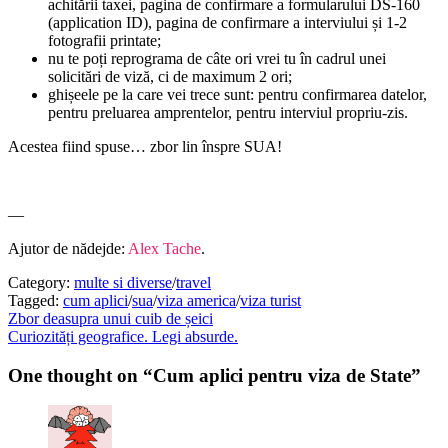
achitării taxei, pagina de confirmare a formularului DS-160
(application ID), pagina de confirmare a interviului și 1-2
fotografii printate;
nu te poți reprograma de câte ori vrei tu în cadrul unei
solicitări de viză, ci de maximum 2 ori;
ghișeele pe la care vei trece sunt: pentru confirmarea datelor,
pentru preluarea amprentelor, pentru interviul propriu-zis.
Acestea fiind spuse… zbor lin înspre SUA!
—
Ajutor de nădejde:
Alex Tache
.
Category:
multe si diverse
/
travel
Tagged:
cum aplici
/
sua
/
viza america
/
viza turist
Post
Previous
Zbor deasupra unui cuib de șeici
post:
Next
Curiozități geografice. Legi absurde.
navigation
post:
One thought on “Cum aplici pentru viza de State”