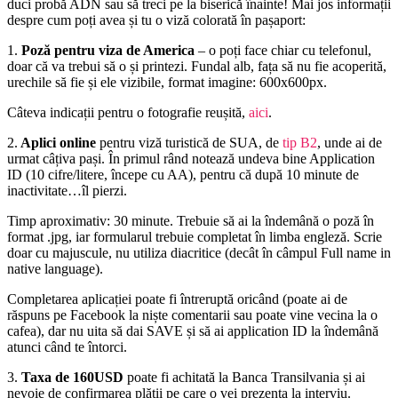
duci probă ADN sau să treci pe la biserică înainte! Mai jos informații
despre cum poți avea și tu o viză colorată în pașaport:
1.
Poză pentru viza de America
– o poți face chiar cu telefonul,
doar că va trebui să o și printezi. Fundal alb, fața să nu fie acoperită,
urechile să fie și ele vizibile, format imagine: 600x600px.
Câteva indicații pentru o fotografie reușită,
aici
.
2.
Aplici online
pentru viză turistică de SUA, de
tip B2
, unde ai de
urmat câțiva pași. În primul rând notează undeva bine Application
ID (10 cifre/litere, începe cu AA), pentru că după 10 minute de
inactivitate…îl pierzi.
Timp aproximativ: 30 minute. Trebuie să ai la îndemână o poză în
format .jpg, iar formularul trebuie completat în limba engleză. Scrie
doar cu majuscule, nu utiliza diacritice (decât în câmpul Full name in
native language).
Completarea aplicației poate fi întreruptă oricând (poate ai de
răspuns pe Facebook la niște comentarii sau poate vine vecina la o
cafea), dar nu uita să dai SAVE și să ai application ID la îndemână
atunci când te întorci.
3.
Taxa de 160USD
poate fi achitată la Banca Transilvania și ai
nevoie de confirmarea plății pe care o vei prezenta la interviu.