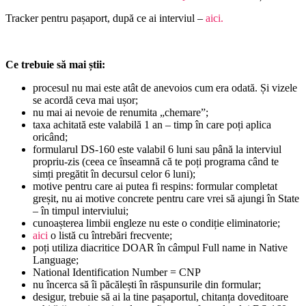
Tracker pentru pașaport, după ce ai interviul –
aici.
Ce trebuie să mai știi:
procesul nu mai este atât de anevoios cum era odată. Și vizele
se acordă ceva mai ușor;
nu mai ai nevoie de renumita „chemare”;
taxa achitată este valabilă 1 an – timp în care poți aplica
oricând;
formularul DS-160 este valabil 6 luni sau până la interviul
propriu-zis (ceea ce înseamnă că te poți programa când te
simți pregătit în decursul celor 6 luni);
motive pentru care ai putea fi respins: formular completat
greșit, nu ai motive concrete pentru care vrei să ajungi în State
– în timpul interviului;
cunoașterea limbii engleze nu este o condiție eliminatorie;
aici
o listă cu întrebări frecvente;
poți utiliza diacritice DOAR în câmpul Full name in Native
Language;
National Identification Number = CNP
nu încerca să îi păcălești în răspunsurile din formular;
desigur, trebuie să ai la tine pașaportul, chitanța doveditoare