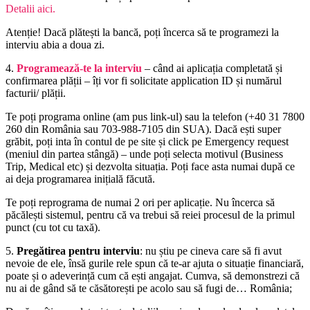
Detalii aici.
Atenție! Dacă plătești la bancă, poți încerca să te programezi la
interviu abia a doua zi.
4.
Programează-te la interviu
– când ai aplicația completată și
confirmarea plății – îți vor fi solicitate application ID și numărul
facturii/ plății.
Te poți programa online (am pus link-ul) sau la telefon (+40 31 7800
260 din România sau 703-988-7105 din SUA). Dacă ești super
grăbit, poți inta în contul de pe site și click pe Emergency request
(meniul din partea stângă) – unde poți selecta motivul (Business
Trip, Medical etc) și dezvolta situația. Poți face asta numai după ce
ai deja programarea inițială făcută.
Te poți reprograma de numai 2 ori per aplicație. Nu încerca să
păcălești sistemul, pentru că va trebui să reiei procesul de la primul
punct (cu tot cu taxă).
5.
Pregătirea pentru interviu
: nu știu pe cineva care să fi avut
nevoie de ele, însă gurile rele spun că te-ar ajuta o situație financiară,
poate și o adeverință cum că ești angajat. Cumva, să demonstrezi că
nu ai de gând să te căsătorești pe acolo sau să fugi de… România;