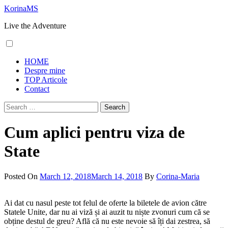
Skip
KorinaMS
to
Live the Adventure
content
Primary
HOME
Menu
Despre mine
TOP Articole
Contact
Search
for:
Cum aplici pentru viza de
State
Posted On
March 12, 2018
March 14, 2018
By
Corina-Maria
Ai dat cu nasul peste tot felul de oferte la biletele de avion către
Statele Unite, dar nu ai viză și ai auzit tu niște zvonuri cum că se
obține destul de greu? Află că nu este nevoie să îți dai zestrea, să