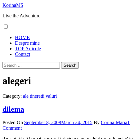
Skip
KorinaMS
to
Live the Adventure
content
Primary
HOME
Menu
Despre mine
TOP Articole
Contact
Search
for:
alegeri
Category:
ale tineretii valuri
dilema
Posted On
September 8, 2008
March 24, 2015
By
Corina-Maria
1
Comment
daca ai fi/esti barbat, care ar fi alegerea: un gadget sau o femeie? in