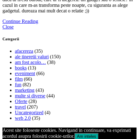
cazul in care m-as transforma peste noapte, cu siguranta as alege
gadgetul. dureaza mai mult decat o relatie ;))
Continue Reading
Close
Categorii
afacereza
(35)
ale tineretii valuri
(150)
am fost acolo…
(38)
books
(13)
eveniment
(66)
film
(66)
fun
(82)
marketing
(43)
multe si diverse
(44)
Oferte
(28)
travel
(207)
Uncategorized
(4)
web 2.0
(35)
Acest site foloseste cookies. Navigand in continuare, va exprimati
acordul asupra folosirii cookie-urilor.
Am inteles