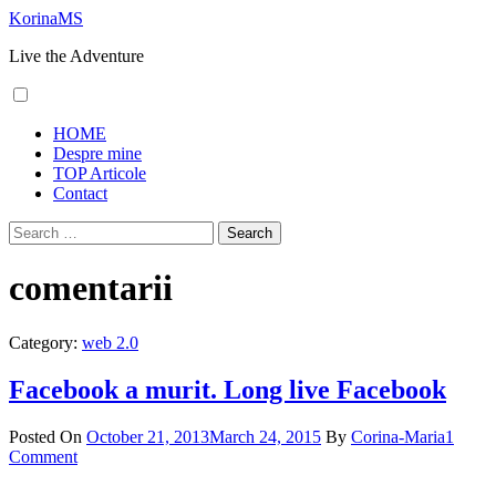
Skip
KorinaMS
to
Live the Adventure
content
Primary
HOME
Menu
Despre mine
TOP Articole
Contact
Search
for:
comentarii
Category:
web 2.0
Facebook a murit. Long live Facebook
Posted On
October 21, 2013
March 24, 2015
By
Corina-Maria
1
Comment