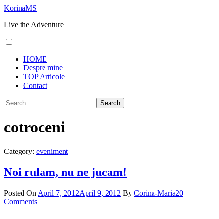
Skip
KorinaMS
to
Live the Adventure
content
Primary
HOME
Menu
Despre mine
TOP Articole
Contact
Search
for:
cotroceni
Category:
eveniment
Noi rulam, nu ne jucam!
Posted On
April 7, 2012
April 9, 2012
By
Corina-Maria
20
Comments