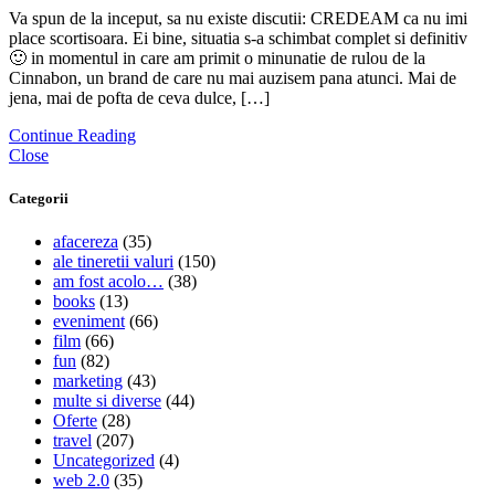
Va spun de la inceput, sa nu existe discutii: CREDEAM ca nu imi
place scortisoara. Ei bine, situatia s-a schimbat complet si definitiv
🙂 in momentul in care am primit o minunatie de rulou de la
Cinnabon, un brand de care nu mai auzisem pana atunci. Mai de
jena, mai de pofta de ceva dulce, […]
Continue Reading
Close
Categorii
afacereza
(35)
ale tineretii valuri
(150)
am fost acolo…
(38)
books
(13)
eveniment
(66)
film
(66)
fun
(82)
marketing
(43)
multe si diverse
(44)
Oferte
(28)
travel
(207)
Uncategorized
(4)
web 2.0
(35)