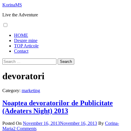
Skip
KorinaMS
to
Live the Adventure
content
Primary
HOME
Menu
Despre mine
TOP Articole
Contact
Search
for:
devoratori
Category:
marketing
Noaptea devoratorilor de Publicitate
(Adeaters Night) 2013
Posted On
November 16, 2013
November 16, 2013
By
Corina-
Maria
2 Comments