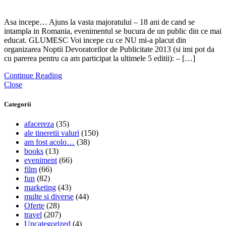
Asa incepe… Ajuns la vasta majoratului – 18 ani de cand se
intampla in Romania, evenimentul se bucura de un public din ce mai
educat. GLUMESC Voi incepe cu ce NU mi-a placut din
organizarea Noptii Devoratorilor de Publicitate 2013 (si imi pot da
cu parerea pentru ca am participat la ultimele 5 editii): – […]
Continue Reading
Close
Categorii
afacereza
(35)
ale tineretii valuri
(150)
am fost acolo…
(38)
books
(13)
eveniment
(66)
film
(66)
fun
(82)
marketing
(43)
multe si diverse
(44)
Oferte
(28)
travel
(207)
Uncategorized
(4)