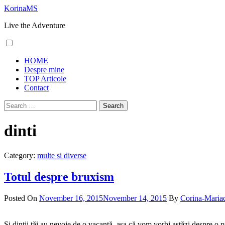
Skip
KorinaMS
to
Live the Adventure
content
Primary
HOME
Menu
Despre mine
TOP Articole
Contact
Search
for:
dinti
Category:
multe si diverse
Totul despre bruxism
Posted On
November 16, 2015
November 14, 2015
By
Corina-Maria
Și dinții tăi au nevoie de o vacanță, așa că vom vorbi astăzi despre 