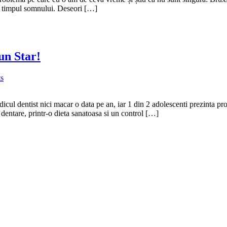
 în timpul somnului. Deseori […]
un Star!
s
edicul dentist nici macar o data pe an, iar 1 din 2 adolescenti prezinta 
i dentare, printr-o dieta sanatoasa si un control […]