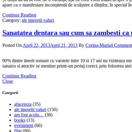
apare ca o manifestare inconștientă de scrâșnire a dinților, în special
Continue Reading
Category:
ale tineretii valuri
Sanatatea dentara sau cum sa zambesti ca 
Posted On
April 22, 2013
April 21, 2013
By
Corina-Maria
4 Comment
90% dintre tinerii romani cu varstele intre 10 si 17 ani nu viziteaza m
sanatos si atractiv se mentine printr-un periaj corect, prin folosirea ate
Continue Reading
Close
Categorii
afacereza
(35)
ale tineretii valuri
(150)
am fost acolo…
(38)
books
(13)
eveniment
(66)
film
(66)