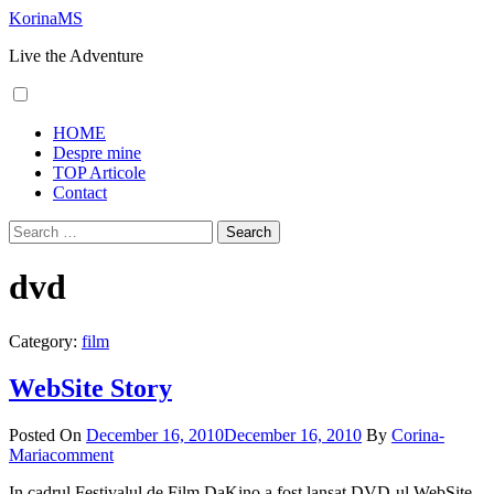
Skip
KorinaMS
to
Live the Adventure
content
Primary
HOME
Menu
Despre mine
TOP Articole
Contact
Search
for:
dvd
Category:
film
WebSite Story
Posted On
December 16, 2010
December 16, 2010
By
Corina-
Maria
comment
In cadrul Festivalul de Film DaKino a fost lansat DVD-ul WebSite