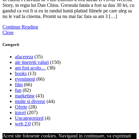
Story, in regia lui Dan Chisu. Greseala fatala a fost sa dau 30 lei, cu
gandul ca voi fi si eu in randul lumii platind filmele pe care aleg sa
nu le vad la cinema. Promit sa nu mai fac fara sa am 3 […]
Continue Reading
Close
Categorii
afacereza
(35)
ale tineretii valuri
(150)
am fost acolo…
(38)
books
(13)
eveniment
(66)
film
(66)
fun
(82)
marketing
(43)
multe si diverse
(44)
Oferte
(28)
travel
(207)
Uncategorized
(4)
web 2.0
(35)
Acest site foloseste cookies. Navigand in continuare, va exprimati