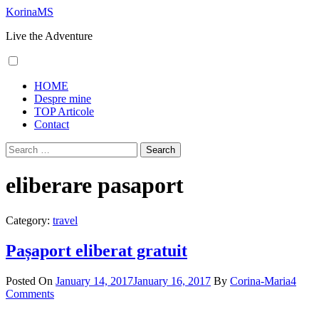
Skip
KorinaMS
to
Live the Adventure
content
Primary
HOME
Menu
Despre mine
TOP Articole
Contact
Search
for:
eliberare pasaport
Category:
travel
Pașaport eliberat gratuit
Posted On
January 14, 2017
January 16, 2017
By
Corina-Maria
4
Comments