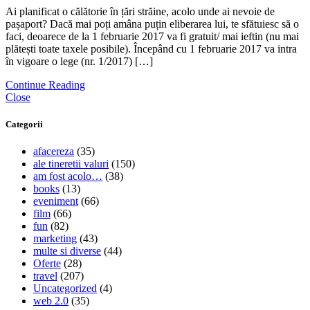
Ai planificat o călătorie în țări străine, acolo unde ai nevoie de
pașaport? Dacă mai poți amâna puțin eliberarea lui, te sfătuiesc să o
faci, deoarece de la 1 februarie 2017 va fi gratuit/ mai ieftin (nu mai
plătești toate taxele posibile). Începând cu 1 februarie 2017 va intra
în vigoare o lege (nr. 1/2017) […]
Continue Reading
Close
Categorii
afacereza
(35)
ale tineretii valuri
(150)
am fost acolo…
(38)
books
(13)
eveniment
(66)
film
(66)
fun
(82)
marketing
(43)
multe si diverse
(44)
Oferte
(28)
travel
(207)
Uncategorized
(4)
web 2.0
(35)