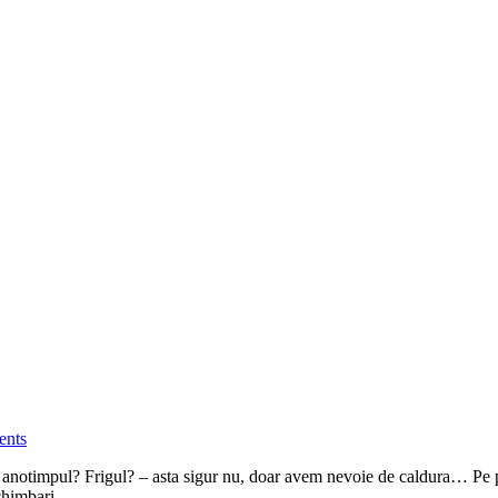
nts
na anotimpul? Frigul? – asta sigur nu, doar avem nevoie de caldura… Pe p
chimbari.