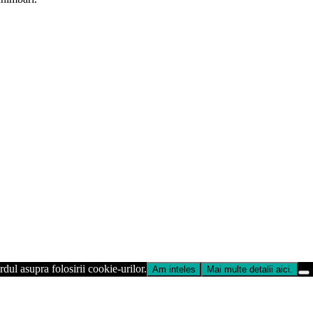
dul asupra folosirii cookie-urilor.
Am inteles
Mai multe detalii aici.