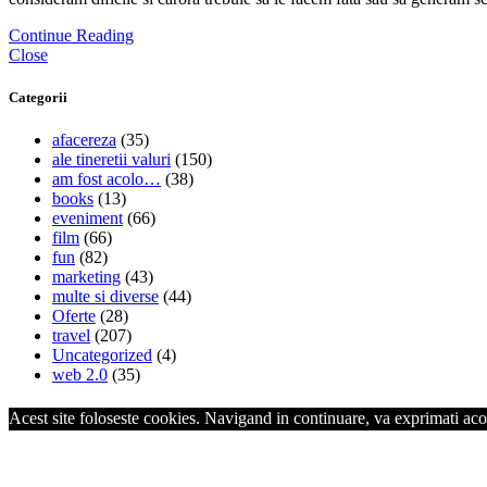
Continue Reading
Close
Categorii
afacereza
(35)
ale tineretii valuri
(150)
am fost acolo…
(38)
books
(13)
eveniment
(66)
film
(66)
fun
(82)
marketing
(43)
multe si diverse
(44)
Oferte
(28)
travel
(207)
Uncategorized
(4)
web 2.0
(35)
Acest site foloseste cookies. Navigand in continuare, va exprimati acor