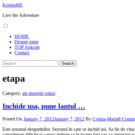
Skip
KorinaMS
to
Live the Adventure
content
Primary
HOME
Menu
Despre mine
TOP Articole
Contact
Search
for:
etapa
Category:
ale tineretii valuri
Inchide usa, pune lantul …
Posted On
January 7, 2012
January 7, 2012
By
Corina-Maria
8 Comme
Este sezonul despartirilor. Sezonul in care se inchid usi. Sa fie de vi
consideram dificile si carora trebuie sa le facem fata sau sa generam s