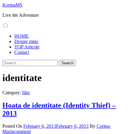
Skip
KorinaMS
to
Live the Adventure
content
Primary
HOME
Menu
Despre mine
TOP Articole
Contact
Search
for:
identitate
Category:
film
Hoata de identitate (Identity Thief) –
2013
Posted On
February 6, 2013
February 6, 2013
By
Corina-
Maria
comment