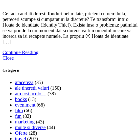
Ce faci cand iti doresti fonduri nelimitate, prieteni cu nemiluita,
petreceri scumpe si cumparaturi la discretie? Te transformi intr-o
Hoata de identitate (Identity Thief). Exista insa o problema: patimitul
se va prinde la un moment dat si dureos va fi momentul in care va
incerca sa isi recapete numele. La propriu 🙂 Hoata de identitate
[…]
Continue Reading
Close
Categorii
afacereza
(35)
ale tineretii valuri
(150)
am fost acolo…
(38)
books
(13)
eveniment
(66)
film
(66)
fun
(82)
marketing
(43)
multe si diverse
(44)
Oferte
(28)
travel
(207)