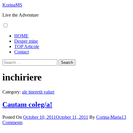
Skip
KorinaMS
to
Live the Adventure
content
Primary
HOME
Menu
Despre mine
TOP Articole
Contact
Search
for:
inchiriere
Category:
ale tineretii valuri
Cautam coleg/a!
Posted On
October 10, 2011
October 11, 2011
By
Corina-Maria
13
Comments