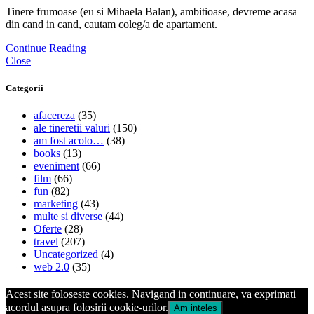
Tinere frumoase (eu si Mihaela Balan), ambitioase, devreme acasa –
din cand in cand, cautam coleg/a de apartament.
Continue Reading
Close
Categorii
afacereza
(35)
ale tineretii valuri
(150)
am fost acolo…
(38)
books
(13)
eveniment
(66)
film
(66)
fun
(82)
marketing
(43)
multe si diverse
(44)
Oferte
(28)
travel
(207)
Uncategorized
(4)
web 2.0
(35)
Acest site foloseste cookies. Navigand in continuare, va exprimati
acordul asupra folosirii cookie-urilor.
Am inteles