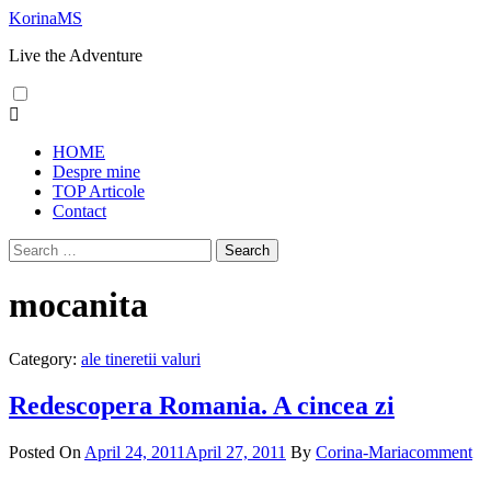
Skip
KorinaMS
to
Live the Adventure
content
Primary
Menu
HOME
Despre mine
TOP Articole
Contact
Search
for:
mocanita
Category:
ale tineretii valuri
Redescopera Romania. A cincea zi
Posted On
April 24, 2011
April 27, 2011
By
Corina-Maria
comment