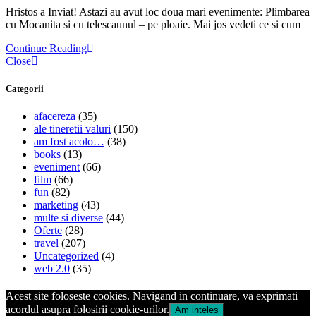
Hristos a Inviat! Astazi au avut loc doua mari evenimente: Plimbarea
cu Mocanita si cu telescaunul – pe ploaie. Mai jos vedeti ce si cum
Continue Reading
Close
Categorii
afacereza
(35)
ale tineretii valuri
(150)
am fost acolo…
(38)
books
(13)
eveniment
(66)
film
(66)
fun
(82)
marketing
(43)
multe si diverse
(44)
Oferte
(28)
travel
(207)
Uncategorized
(4)
web 2.0
(35)
Acest site foloseste cookies. Navigand in continuare, va exprimati
acordul asupra folosirii cookie-urilor.
Am inteles