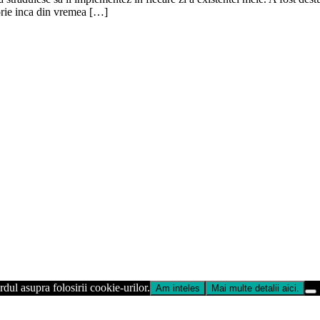
orie inca din vremea […]
dul asupra folosirii cookie-urilor.
Am inteles
Mai multe detalii aici.