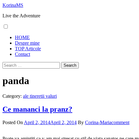
Skip
KorinaMS
to
Live the Adventure
content
Primary
HOME
Menu
Despre mine
TOP Articole
Contact
Search
for:
panda
Category:
ale tineretii valuri
Ce mananci la pranz?
Posted On
April 2, 2014
April 2, 2014
By
Corina-Maria
comment
Poate va amintiti ca v-am mai stresat cu stil de viata sanatos pe care m