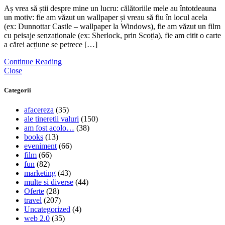
Aș vrea să știi despre mine un lucru: călătoriile mele au întotdeauna
un motiv: fie am văzut un wallpaper și vreau să fiu în locul acela
(ex: Dunnottar Castle – wallpaper la Windows), fie am văzut un film
cu peisaje senzaționale (ex: Sherlock, prin Scoția), fie am citit o carte
a cărei acțiune se petrece […]
Continue Reading
Close
Categorii
afacereza
(35)
ale tineretii valuri
(150)
am fost acolo…
(38)
books
(13)
eveniment
(66)
film
(66)
fun
(82)
marketing
(43)
multe si diverse
(44)
Oferte
(28)
travel
(207)
Uncategorized
(4)
web 2.0
(35)