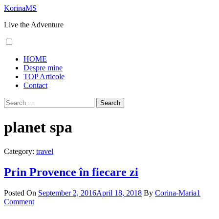
Skip
KorinaMS
to
Live the Adventure
content
Primary
HOME
Menu
Despre mine
TOP Articole
Contact
Search
for:
planet spa
Category:
travel
Prin Provence în fiecare zi
Posted On
September 2, 2016
April 18, 2018
By
Corina-Maria
1
Comment