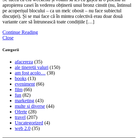
apropierea casei în vederea obținerii unui bronz cinstit (nu, întinsul
pe acoperișul blocului – ca un melc obosit – nu face subiectul
discuției). Și se mai face că în mintea colectivă erau doar două
variante care să întrunească toate condițiile […]
Continue Reading
Close
Categorii
afacereza
(35)
ale tineretii valuri
(150)
am fost acolo…
(38)
books
(13)
eveniment
(66)
film
(66)
fun
(82)
marketing
(43)
multe si diverse
(44)
Oferte
(28)
travel
(207)
Uncategorized
(4)
web 2.0
(35)