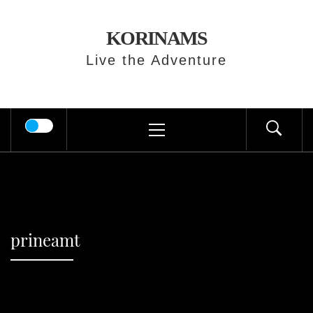
Skip
to
KORINAMS
content
Live the Adventure
Primary
Menu
prineamt