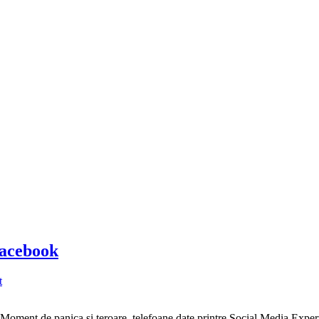
Facebook
t
oment de panica si teroare, telefoane date printre Social Media Experts 