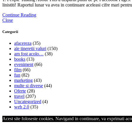
linistiti! Raportul lunar va avea in continuare aceleasi cifre mari pent
Continue Reading
Close
Categorii
afacereza
(35)
ale tineretii valuri
(150)
am fost acolo…
(38)
books
(13)
eveniment
(66)
film
(66)
fun
(82)
marketing
(43)
multe si diverse
(44)
Oferte
(28)
travel
(207)
Uncategorized
(4)
web 2.0
(35)
Acest site foloseste cookies. Navigand in continuare, va exprimati acor