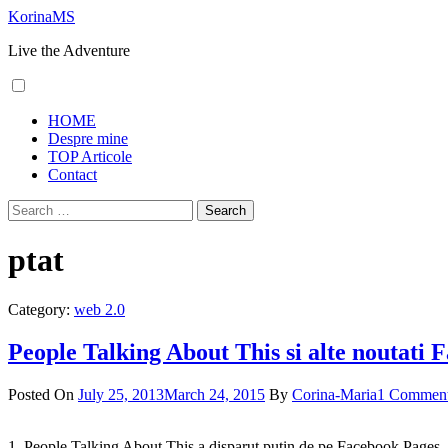
Skip
KorinaMS
to
Live the Adventure
content
Primary
HOME
Menu
Despre mine
TOP Articole
Contact
Search
for:
ptat
Category:
web 2.0
People Talking About This si alte noutati 
Posted On
July 25, 2013
March 24, 2015
By
Corina-Maria
1 Commen
1. People Talking About This a disparut putin de pe Facebook Pages. M