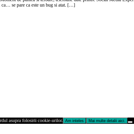
ru ca… se pare ca este un bug si atat. […]
dul asupra folosirii cookie-urilor.
Am inteles
Mai multe detalii aici.