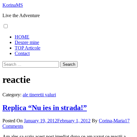
Skip
KorinaMS
to
Live the Adventure
content
Primary
HOME
Menu
Despre mine
TOP Articole
Contact
Search
for:
reactie
Category:
ale tineretii valuri
Replica “Nu ies in strada!”
Posted On
January 19, 2012
February 1, 2012
By
Corina-Maria
17
Comments
Am ales sa scriu acest post imediat dupa ce am vazut ce reactii a