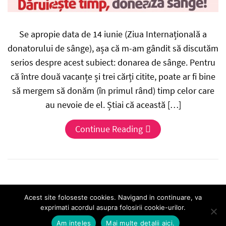
Se apropie data de 14 iunie (Ziua Internațională a
donatorului de sânge), așa că m-am gândit să discutăm
serios despre acest subiect: donarea de sânge. Pentru
că între două vacanțe și trei cărți citite, poate ar fi bine
să mergem să donăm (în primul rând) timp celor care
au nevoie de el. Știai că această […]
Continue Reading
Acest site foloseste cookies. Navigand in continuare, va
exprimati acordul asupra folosirii cookie-urilor.
Am inteles
Mai multe detalii aici.