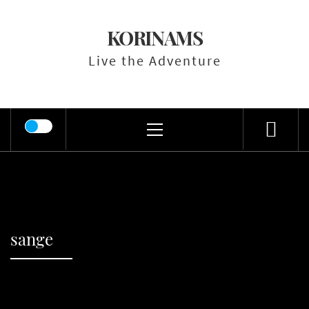
Skip
to
KORINAMS
content
Live the Adventure
Primary
Menu
sange