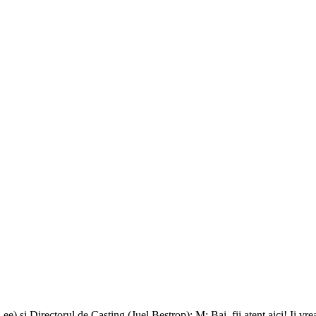
) si Directorul de Casting (Juel Bestrop): M: Bai, fii atent aici! Ii 