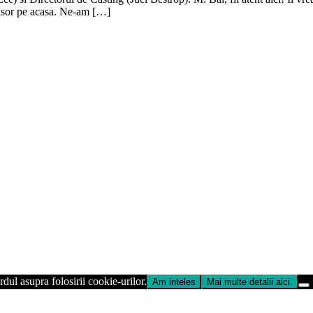
inisor pe acasa. Ne-am […]
dul asupra folosirii cookie-urilor.
Am inteles
Mai multe detalii aici.