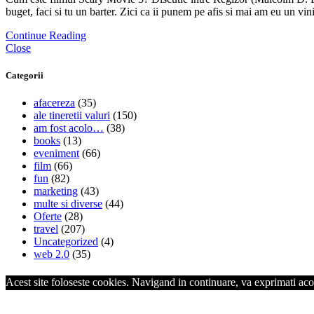
buget, faci si tu un barter. Zici ca ii punem pe afis si mai am eu un v
Continue Reading
Close
Categorii
afacereza
(35)
ale tineretii valuri
(150)
am fost acolo…
(38)
books
(13)
eveniment
(66)
film
(66)
fun
(82)
marketing
(43)
multe si diverse
(44)
Oferte
(28)
travel
(207)
Uncategorized
(4)
web 2.0
(35)
Acest site foloseste cookies. Navigand in continuare, va exprimati acor