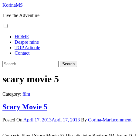
Skip
KorinaMS
to
Live the Adventure
content
Primary
HOME
Menu
Despre mine
TOP Articole
Contact
Search
for:
scary movie 5
Category:
film
Scary Movie 5
Posted On
April 17, 2013
April 17, 2013
By
Corina-Maria
comment
Cum este filmul Scary Movie 5? Discutie intre Regizor (Malcolm D. Lee