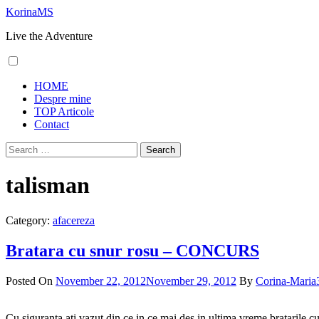
Skip
KorinaMS
to
Live the Adventure
content
Primary
HOME
Menu
Despre mine
TOP Articole
Contact
Search
for:
talisman
Category:
afacereza
Bratara cu snur rosu – CONCURS
Posted On
November 22, 2012
November 29, 2012
By
Corina-Maria
Cu siguranta ati vazut din ce in ce mai des in ultima vreme bratarile c