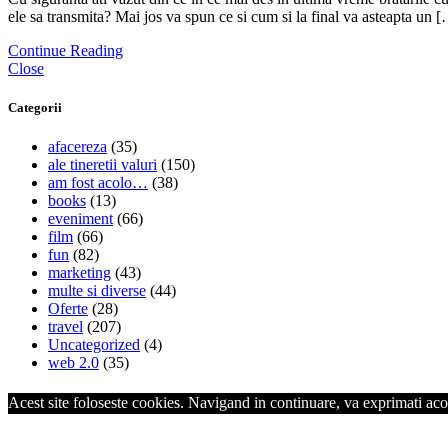
ele sa transmita? Mai jos va spun ce si cum si la final va asteapta un 
Continue Reading
Close
Categorii
afacereza
(35)
ale tineretii valuri
(150)
am fost acolo…
(38)
books
(13)
eveniment
(66)
film
(66)
fun
(82)
marketing
(43)
multe si diverse
(44)
Oferte
(28)
travel
(207)
Uncategorized
(4)
web 2.0
(35)
Acest site foloseste cookies. Navigand in continuare, va exprimati acor