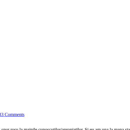
33 Comments
u snur rosu la mainile cunoscutilor/apropiatilor. Si eu am una la mana sta