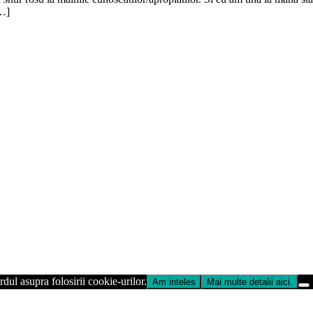
[…]
dul asupra folosirii cookie-urilor.
Am inteles
Mai multe detalii aici.