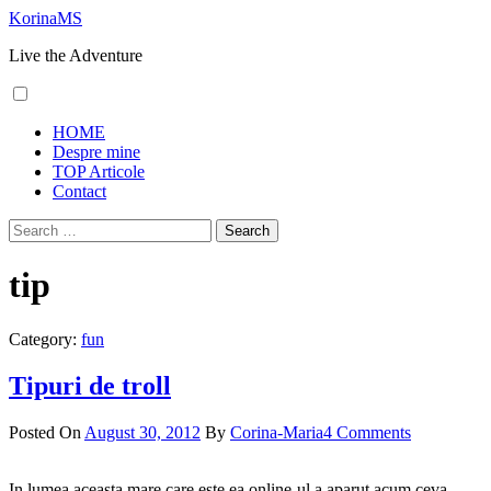
Skip
KorinaMS
to
Live the Adventure
content
Primary
HOME
Menu
Despre mine
TOP Articole
Contact
Search
for:
tip
Category:
fun
Tipuri de troll
Posted On
August 30, 2012
By
Corina-Maria
4 Comments
In lumea aceasta mare care este ea online-ul a aparut acum ceva