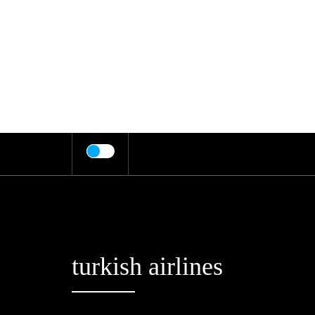
Skip
to
content
turkish airlines