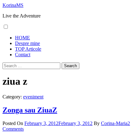
Skip
KorinaMS
to
Live the Adventure
content
Primary
HOME
Menu
Despre mine
TOP Articole
Contact
Search
for:
ziua z
Category:
eveniment
Zonga sau ZiuaZ
Posted On
February 3, 2012
February 3, 2012
By
Corina-Maria
2
Comments