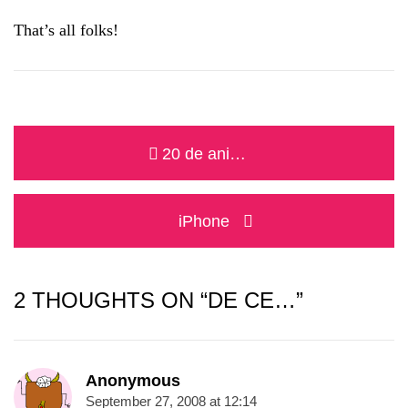
That’s all folks!
Post
Previous
20 de ani…
navigation
post:
Next
iPhone
post:
2 THOUGHTS ON “DE CE…”
Anonymous
September 27, 2008 at 12:14