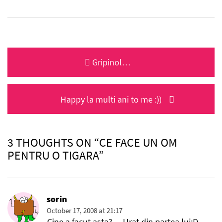
Post
Previous
Gripinol…
navigation
post:
Next
Happy la multi ani to me :))
post:
3 THOUGHTS ON “CE FACE UN OM
PENTRU O TIGARA”
sorin
October 17, 2008 at 21:17
Cine a facut asta?….Urat din partea lui:D