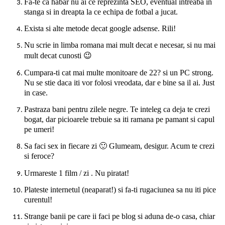
Fa-te ca habar nu ai ce reprezinta SEO, eventual intreaba in
stanga si in dreapta la ce echipa de fotbal a jucat.
Exista si alte metode decat google adsense. Rili!
Nu scrie in limba romana mai mult decat e necesar, si nu mai
mult decat cunosti 😉
Cumpara-ti cat mai multe monitoare de 22? si un PC strong.
Nu se stie daca iti vor folosi vreodata, dar e
bine sa il ai. Just
in case.
Pastraza bani pentru zilele negre. Te inteleg ca deja te crezi
bogat, dar picioarele trebuie sa iti ramana pe pamant si capul
pe umeri!
Sa faci sex in fiecare zi
🙂
Glumeam, desigur. Acum te crezi
si feroce?
Urmareste 1 film / zi . Nu piratat!
Plateste internetul (neaparat!) si fa-ti rugaciunea sa nu iti pice
curentul!
Strange banii pe care ii faci pe blog si aduna de-o casa, chiar