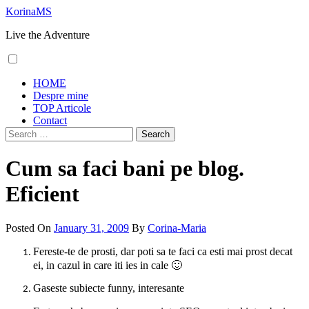
Skip
KorinaMS
to
Live the Adventure
content
Primary
HOME
Menu
Despre mine
TOP Articole
Contact
Search
for:
Cum sa faci bani pe blog.
Eficient
Posted On
January 31, 2009
By
Corina-Maria
Fereste-te de prosti, dar poti sa te faci ca esti mai prost decat
ei, in cazul in care iti ies in cale 🙂
Gaseste subiecte funny, interesante