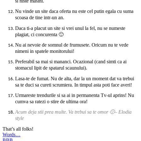
si niste masini.
Nu vinde un site daca oferta nu este cel putin egala cu suma
scoasa de tine intr-un an.
Daca ti-a placut un site si vrei unul la fel, nu se numeste
plagiat, ci concurenta
🙂
Nu ai nevoie de somnul de frumusete. Oricum nu te vede
nimeni in spatele monitorului!
Preferabil sa mai si mananci. Ocazional (cand simti ca ai
stomacul lipit de spatarul scaunului).
Lasa-te de fumat. Nu de alta, dar la un moment dat va trebui
sa te duci sa cureti scrumiera. In timpul asta poti face averi!
Urmareste trendurile si sa ai in permanenta Tv-ul aprins! Nu
cumva sa ratezi o stire de ultima ora!
Acum deja stii prea multe. Va trebui sa te omor
🙂
– Elodia
style
That’s all folks!
Post
Previous
Words…
post:
Next
BBB