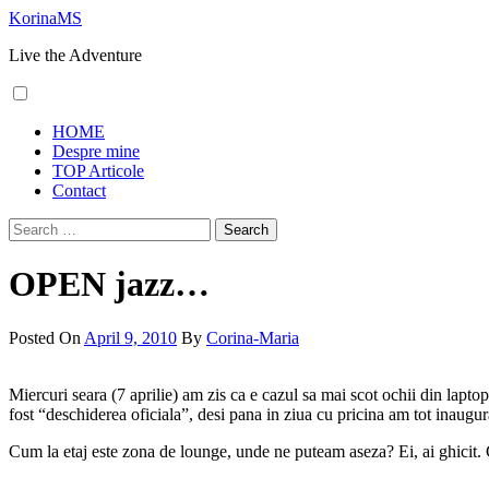
Skip
KorinaMS
to
Live the Adventure
content
Primary
HOME
Menu
Despre mine
TOP Articole
Contact
Search
for:
OPEN jazz…
Posted On
April 9, 2010
By
Corina-Maria
Miercuri seara (7 aprilie) am zis ca e cazul sa mai scot ochii din laptop
fost “deschiderea oficiala”, desi pana in ziua cu pricina am tot inaugur
Cum la etaj este zona de lounge, unde ne puteam aseza? Ei, ai ghicit