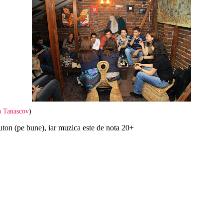
a Tanascov
)
buton (pe bune), iar muzica este de nota 20+