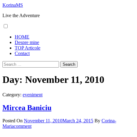
Skip
KorinaMS
to
Live the Adventure
content
Primary
HOME
Menu
Despre mine
TOP Articole
Contact
Search
for:
Day:
November 11, 2010
Category:
eveniment
Mircea Baniciu
Posted On
November 11, 2010
March 24, 2015
By
Corina-
Maria
comment