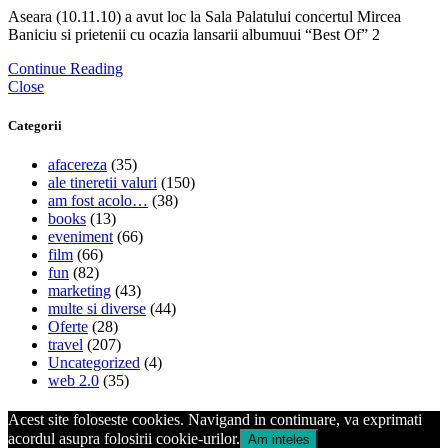
Aseara (10.11.10) a avut loc la Sala Palatului concertul Mircea
Baniciu si prietenii cu ocazia lansarii albumuui “Best Of” 2
Continue Reading
Close
Categorii
afacereza
(35)
ale tineretii valuri
(150)
am fost acolo…
(38)
books
(13)
eveniment
(66)
film
(66)
fun
(82)
marketing
(43)
multe si diverse
(44)
Oferte
(28)
travel
(207)
Uncategorized
(4)
web 2.0
(35)
Acest site foloseste cookies. Navigand in continuare, va exprimati
acordul asupra folosirii cookie-urilor.
Am inteles