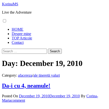
Skip
KorinaMS
to
Live the Adventure
content
Primary
HOME
Menu
Despre mine
TOP Articole
Contact
Search
for:
Day:
December 19, 2010
Category:
afacereza
/
ale tineretii valuri
Da-i cu 4, neamule!
Posted On
December 19, 2010
December 19, 2010
By
Corina-
Maria
comment