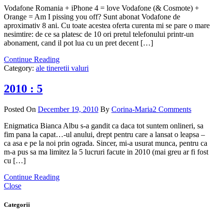
Vodafone Romania + iPhone 4 = love Vodafone (& Cosmote) +
Orange = Am I pissing you off? Sunt abonat Vodafone de
aproximativ 8 ani. Cu toate acestea oferta curenta mi se pare o mare
nesimtire: de ce sa platesc de 10 ori pretul telefonului printr-un
abonament, cand il pot lua cu un pret decent […]
Continue Reading
Category:
ale tineretii valuri
2010 : 5
Posted On
December 19, 2010
By
Corina-Maria
2 Comments
Enigmatica Bianca Albu s-a gandit ca daca tot suntem onlineri, sa
fim pana la capat…-ul anului, drept pentru care a lansat o leapsa –
ca asa e pe la noi prin ograda. Sincer, mi-a usurat munca, pentru ca
m-a pus sa ma limitez la 5 lucruri facute in 2010 (mai greu ar fi fost
cu […]
Continue Reading
Close
Categorii