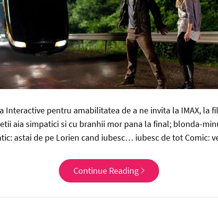
Interactive pentru amabilitatea de a ne invita la IMAX, la f
etii aia simpatici si cu branhii mor pana la final; blonda-mi
c: astai de pe Lorien cand iubesc… iubesc de tot Comic: ve
Continue Reading