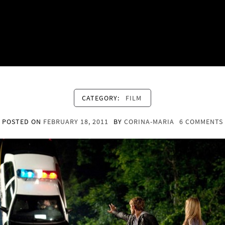
CATEGORY:
FILM
POSTED ON
FEBRUARY 18, 2011
BY
CORINA-MARIA
6 COMMENTS