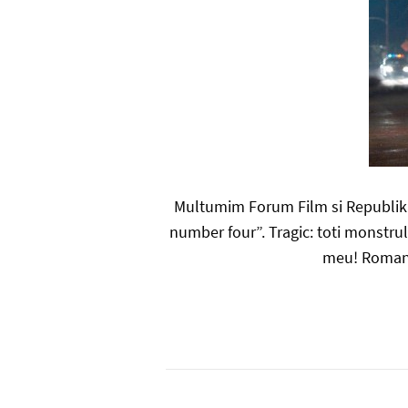
Multumim Forum Film si Republika 
number four”. Tragic: toti monstrul
meu! Romanti