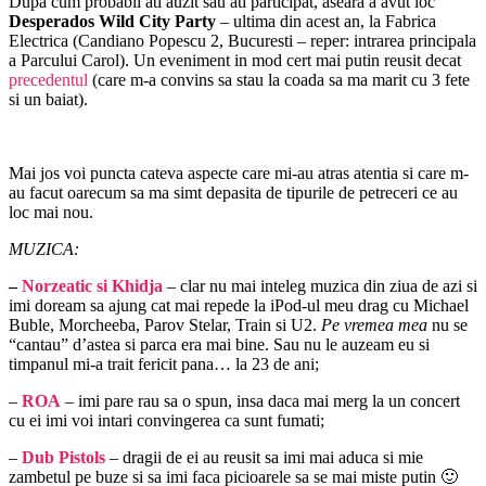
Dupa cum probabil ati auzit sau ati participat, aseara a avut loc
Desperados Wild City Party
– ultima din acest an, la Fabrica
Electrica (Candiano Popescu 2, Bucuresti – reper: intrarea principala
a Parcului Carol). Un eveniment in mod cert mai putin reusit decat
precedentul
(care m-a convins sa stau la coada sa ma marit cu 3 fete
si un baiat).
Mai jos voi puncta cateva aspecte care mi-au atras atentia si care m-
au facut oarecum sa ma simt depasita de tipurile de petreceri ce au
loc mai nou.
MUZICA:
–
Norzeatic si Khidja
– clar nu mai inteleg muzica din ziua de azi si
imi doream sa ajung cat mai repede la iPod-ul meu drag cu Michael
Buble, Morcheeba, Parov Stelar, Train si U2.
Pe vremea mea
nu se
“cantau” d’astea si parca era mai bine. Sau nu le auzeam eu si
timpanul mi-a trait fericit pana… la 23 de ani;
–
ROA
– imi pare rau sa o spun, insa daca mai merg la un concert
cu ei imi voi intari convingerea ca sunt fumati;
–
Dub Pistols
– dragii de ei au reusit sa imi mai aduca si mie
zambetul pe buze si sa imi faca picioarele sa se mai miste putin 🙂