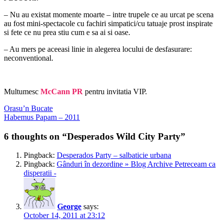
– Nu au existat momente moarte – intre trupele ce au urcat pe scena
au fost mini-spectacole cu fachiri simpatici/cu tatuaje prost inspirate
si fete ce nu prea stiu cum e sa ai si oase.
– Au mers pe aceeasi linie in alegerea locului de desfasurare:
neconventional.
Multumesc
McCann PR
pentru invitatia VIP.
Post
Previous
Orasu’n Bucate
post:
Next
Habemus Papam – 2011
navigation
post:
6 thoughts on “Desperados Wild City Party”
Pingback:
Desperados Party – salbaticie urbana
Pingback:
Gânduri în dezordine » Blog Archive Petreceam ca
disperatii -
George
says:
October 14, 2011 at 23:12