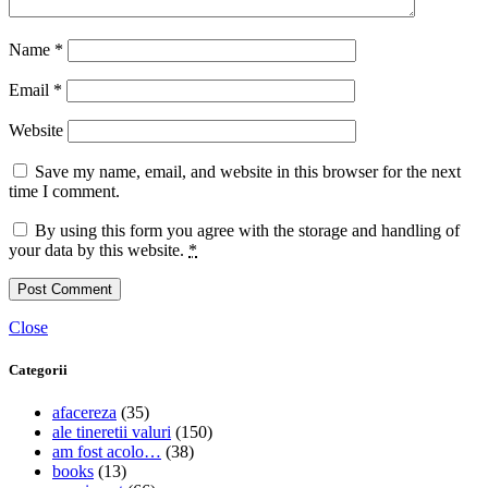
Name
*
Email
*
Website
Save my name, email, and website in this browser for the next
time I comment.
By using this form you agree with the storage and handling of
your data by this website.
*
Close
Categorii
afacereza
(35)
ale tineretii valuri
(150)
am fost acolo…
(38)
books
(13)