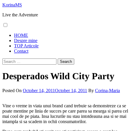
Skip
KorinaMS
to
Live the Adventure
content
Primary
HOME
Menu
Despre mine
TOP Articole
Contact
Search
for:
Desperados Wild City Party
Posted On
October 14, 2011
October 14, 2011
By
Corina-Maria
Vine o vreme in viata unui brand cand trebuie sa demonstreze ca se
poate mentine pe linia de succes pe care parea sa mearga si parea cel
mai cool de pe piata. Insa lucrurile nu stau intotdeauna asa si se mai
intampla si sa scadem in ochii consumatorilor.