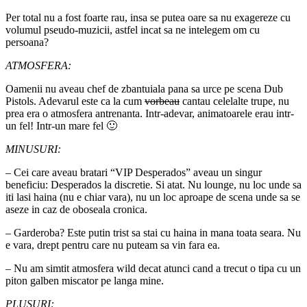
Per total nu a fost foarte rau, insa se putea oare sa nu exagereze cu
volumul pseudo-muzicii, astfel incat sa ne intelegem om cu
persoana?
ATMOSFERA:
Oamenii nu aveau chef de zbantuiala pana sa urce pe scena Dub
Pistols. Adevarul este ca la cum
vorbeau
cantau celelalte trupe, nu
prea era o atmosfera antrenanta. Intr-adevar, animatoarele erau intr-
un fel! Intr-un mare fel 🙂
MINUSURI:
– Cei care aveau bratari “VIP Desperados” aveau un singur
beneficiu: Desperados la discretie. Si atat. Nu lounge, nu loc unde sa
iti lasi haina (nu e chiar vara), nu un loc aproape de scena unde sa se
aseze in caz de oboseala cronica.
– Garderoba? Este putin trist sa stai cu haina in mana toata seara. Nu
e vara, drept pentru care nu puteam sa vin fara ea.
– Nu am simtit atmosfera wild decat atunci cand a trecut o tipa cu un
piton galben miscator pe langa mine.
PLUSURI: