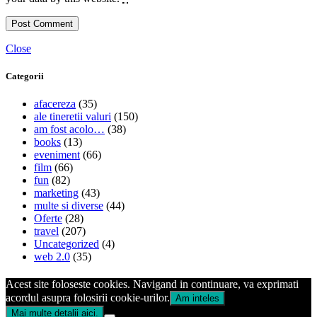
Close
Categorii
afacereza
(35)
ale tineretii valuri
(150)
am fost acolo…
(38)
books
(13)
eveniment
(66)
film
(66)
fun
(82)
marketing
(43)
multe si diverse
(44)
Oferte
(28)
travel
(207)
Uncategorized
(4)
web 2.0
(35)
Acest site foloseste cookies. Navigand in continuare, va exprimati
acordul asupra folosirii cookie-urilor.
Am inteles
Mai multe detalii aici.