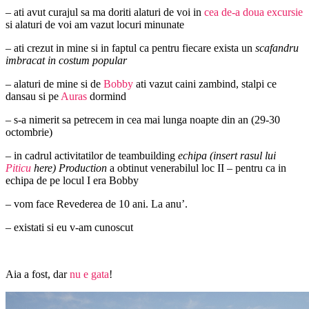
– ati avut curajul sa ma doriti alaturi de voi in
cea de-a doua excursie
si alaturi de voi am vazut locuri minunate
– ati crezut in mine si in faptul ca pentru fiecare exista un
scafandru
imbracat in costum popular
– alaturi de mine si de
Bobby
ati vazut caini zambind, stalpi ce
dansau si pe
Auras
dormind
– s-a nimerit sa petrecem in cea mai lunga noapte din an (29-30
octombrie)
– in cadrul activitatilor de teambuilding
echipa (insert rasul lui
Piticu
here) Production
a obtinut venerabilul loc II – pentru ca in
echipa de pe locul I era Bobby
– vom face Revederea de 10 ani. La anu’.
– existati si eu v-am cunoscut
Aia a fost, dar
nu e gata
!