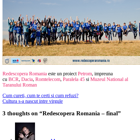
Redescopera Romania
este un proiect
Petrom
, impreuna
cu
BCR
,
Dacia
,
Romtelecom
,
Paralela 45
si
Muzeul National al
Taranului Roman
Post
Previous
Cum cureti, cum te certi si cum refuzi?
post:
Next
Cultura s-a nascut intre virgule
navigation
post:
3 thoughts on “Redescopera Romania – final”