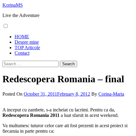
Skip
KorinaMS
to
Live the Adventure
content
Primary
HOME
Menu
Despre mine
TOP Articole
Contact
Search
for:
Redescopera Romania – final
Posted On
October 31, 2011
February 8, 2012
By
Corina-Maria
A inceput cu zambete, s-a incheiat cu lacrimi. Pentru ca da,
Redescopera Romania 2011
a luat sfarsit in acest weekend.
Va multumesc tuturor celor care ati fost prezenti in acest proiect si
fiecaruia in parte pentru ca: