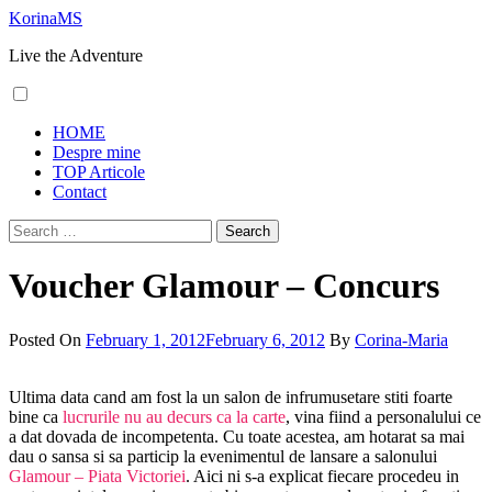
Skip
KorinaMS
to
Live the Adventure
content
Primary
HOME
Menu
Despre mine
TOP Articole
Contact
Search
for:
Voucher Glamour – Concurs
Posted On
February 1, 2012
February 6, 2012
By
Corina-Maria
Ultima data cand am fost la un salon de infrumusetare stiti foarte
bine ca
lucrurile nu au decurs ca la carte
, vina fiind a personalului ce
a dat dovada de incompetenta. Cu toate acestea, am hotarat sa mai
dau o sansa si sa particip la evenimentul de lansare a salonului
Glamour – Piata Victoriei
. Aici ni s-a explicat fiecare procedeu in