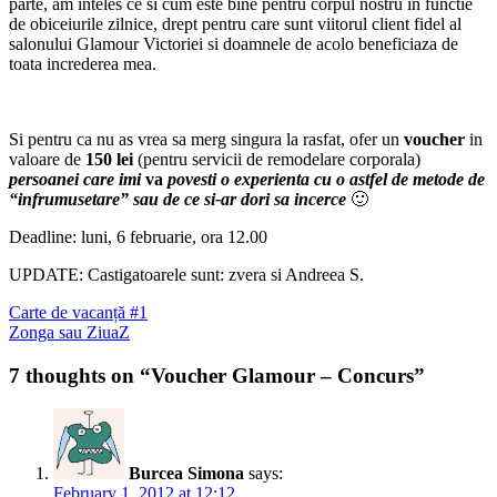
parte, am inteles ce si cum este bine pentru corpul nostru in functie
de obiceiurile zilnice, drept pentru care sunt viitorul client fidel al
salonului Glamour Victoriei si doamnele de acolo beneficiaza de
toata increderea mea.
Si pentru ca nu as vrea sa merg singura la rasfat, ofer un
voucher
in
valoare de
150 lei
(pentru servicii de remodelare corporala)
persoanei care imi
va
povesti o experienta cu o astfel de metode de
“infrumusetare” sau de ce si-ar dori sa incerce
🙂
Deadline: luni, 6 februarie, ora 12.00
UPDATE: Castigatoarele sunt: zvera si Andreea S.
Post
Previous
Carte de vacanță #1
post:
Next
Zonga sau ZiuaZ
navigation
post:
7 thoughts on “Voucher Glamour – Concurs”
Burcea Simona
says:
February 1, 2012 at 12:12