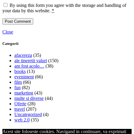
By using this form you agree with the storage and handling of
your data by this website.
*
Close
Categorii
afacereza
(35)
ale tineretii valuri
(150)
am fost acolo…
(38)
books
(13)
eveniment
(66)
film
(66)
fun
(82)
marketing
(43)
multe si diverse
(44)
Oferte
(28)
travel
(207)
Uncategorized
(4)
web 2.0
(35)
Acest site foloseste cookies. Navigand in continuare, va exprimati