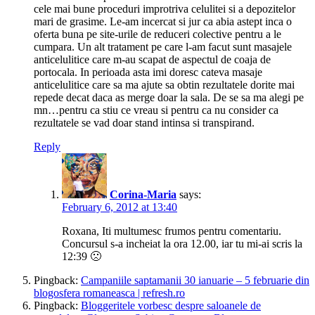
cele mai bune proceduri improtriva celulitei si a depozitelor
mari de grasime. Le-am incercat si jur ca abia astept inca o
oferta buna pe site-urile de reduceri colective pentru a le
cumpara. Un alt tratament pe care l-am facut sunt masajele
anticelulitice care m-au scapat de aspectul de coaja de
portocala. In perioada asta imi doresc cateva masaje
anticelulitice care sa ma ajute sa obtin rezultatele dorite mai
repede decat daca as merge doar la sala. De se sa ma alegi pe
mn…pentru ca stiu ce vreau si pentru ca nu consider ca
rezultatele se vad doar stand intinsa si transpirand.
Reply
Corina-Maria
says:
February 6, 2012 at 13:40
Roxana, Iti multumesc frumos pentru comentariu.
Concursul s-a incheiat la ora 12.00, iar tu mi-ai scris la
12:39 🙁
Pingback:
Campaniile saptamanii 30 ianuarie – 5 februarie din
blogosfera romaneasca | refresh.ro
Pingback:
Bloggeritele vorbesc despre saloanele de