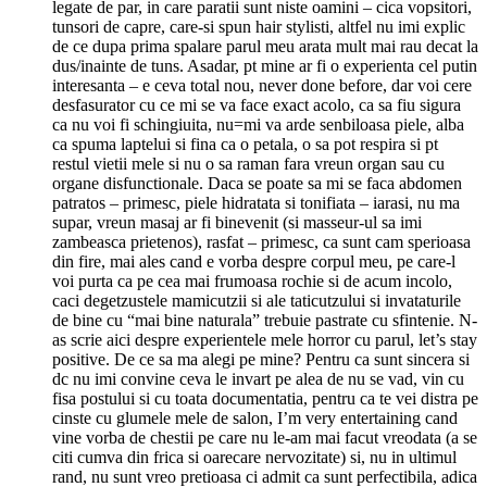
legate de par, in care paratii sunt niste oamini – cica vopsitori,
tunsori de capre, care-si spun hair stylisti, altfel nu imi explic
de ce dupa prima spalare parul meu arata mult mai rau decat la
dus/inainte de tuns. Asadar, pt mine ar fi o experienta cel putin
interesanta – e ceva total nou, never done before, dar voi cere
desfasurator cu ce mi se va face exact acolo, ca sa fiu sigura
ca nu voi fi schingiuita, nu=mi va arde senbiloasa piele, alba
ca spuma laptelui si fina ca o petala, o sa pot respira si pt
restul vietii mele si nu o sa raman fara vreun organ sau cu
organe disfunctionale. Daca se poate sa mi se faca abdomen
patratos – primesc, piele hidratata si tonifiata – iarasi, nu ma
supar, vreun masaj ar fi binevenit (si masseur-ul sa imi
zambeasca prietenos), rasfat – primesc, ca sunt cam sperioasa
din fire, mai ales cand e vorba despre corpul meu, pe care-l
voi purta ca pe cea mai frumoasa rochie si de acum incolo,
caci degetzustele mamicutzii si ale taticutzului si invataturile
de bine cu “mai bine naturala” trebuie pastrate cu sfintenie. N-
as scrie aici despre experientele mele horror cu parul, let’s stay
positive. De ce sa ma alegi pe mine? Pentru ca sunt sincera si
dc nu imi convine ceva le invart pe alea de nu se vad, vin cu
fisa postului si cu toata documentatia, pentru ca te vei distra pe
cinste cu glumele mele de salon, I’m very entertaining cand
vine vorba de chestii pe care nu le-am mai facut vreodata (a se
citi cumva din frica si oarecare nervozitate) si, nu in ultimul
rand, nu sunt vreo pretioasa ci admit ca sunt perfectibila, adica