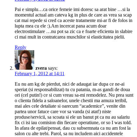
Pai e simplu…ca orice femeie imi doresc sa arat bine …si la
momentul actual am cateva kg in plus de care as vrea sa scap
cat mai repede si cred ca aceste tratamente mi-ar fi de folos in
lupta mea cu ele :).Am incercat pana acum doar
electrostimulare …nu pot sa zic ca e foarte eficienta in slabire
ci mai mult in contratcarea muschilor si elasticitatea pielii.
Reply
zvera
says:
February 1, 2012 at 14:11
Eu nu am kg de pierdut, nici de adaugat iar dupa ce ne-ai
speriat (si responsabilizat) tu cu patania, m-as gandi de doua
ori (cel putin!) ce si cum vreau sa-mi remodelez. Nu prea sunt
o clienta fidela a saloanelor, unele chestii ma amuza teribil,
mai ales cele detaliate si oarecum “academice”, venite din
partea unor fatuce care vor sa vanda (si atat!) niste
produse/servicii, sa scoata si ele un banut pt ca nu au salariu
fix ci isi iau comision din fiecare operatiune, or so I was told.
In afara de epilat/pensat, dau cu subsemnata ca nu am fost la
salon cu alte trebi. Parol, sa nu includem aici accidentele