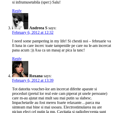
si infrumusetabila (sper:) Salu!
Reply
Andreea S
says:
February 6, 2012 at 12:32
I need some pampering in my life! Si chestii noi – februarie va
fi luna in care incerc toate tampeniile pe care nu le-am incercat
pana acum :)) Asa ca un masaj ar pica la tanc!
Reply
Roxana
says:
February 6, 2012 at 13:39
Tot datorita voucher-lor am incercat diferite aparate si
proceduri (pretul lor real este cam piperat pt unele persoane)
care m-au ajutat mai mult sau mai putin sa slabesc.
Impachetarile au fost mereu foarte relaxante…parca ma
simteam mai bine si mai usoara. Electrostimularea nu are
niciun efect cel putin la mn. Cavitatia si radiofrecventa sunt