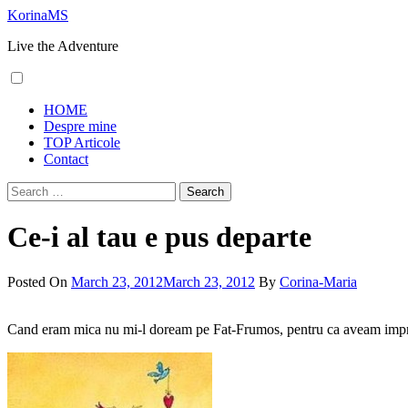
Skip
KorinaMS
to
Live the Adventure
content
Primary
HOME
Menu
Despre mine
TOP Articole
Contact
Search
for:
Ce-i al tau e pus departe
Posted On
March 23, 2012
March 23, 2012
By
Corina-Maria
Cand eram mica nu mi-l doream pe Fat-Frumos, pentru ca aveam impresi