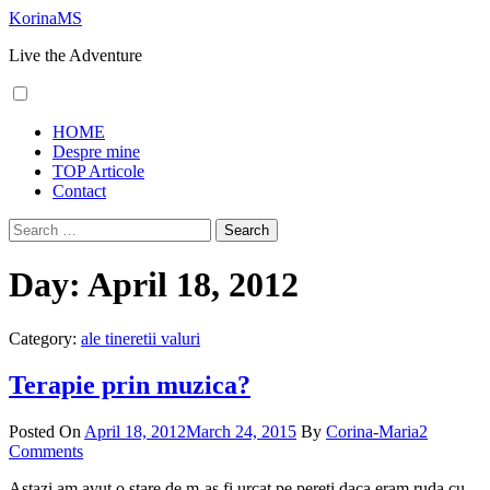
Skip
KorinaMS
to
Live the Adventure
content
Primary
HOME
Menu
Despre mine
TOP Articole
Contact
Search
for:
Day:
April 18, 2012
Category:
ale tineretii valuri
Terapie prin muzica?
Posted On
April 18, 2012
March 24, 2015
By
Corina-Maria
2
Comments
Astazi am avut o stare de m-as fi urcat pe pereti daca eram ruda cu