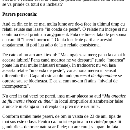
se va prinde ca totul s-a incheiat?
Parere personala:
Aud ca din ce in ce mai multa lume are de-a face in ultimul timp cu
relatii esuate sau lasate “in coada de peste”. O relatie nu incepe si nu
continua decat printr-un angajament. Fata de tine si fata de persoana
cu care iti “incerci norocul”. Odata incalcate parti ale acestui
angajament, iti poti lua adio de la o relatie consistenta.
De cate ori nu am auzit textul: “Ma angajez sa merg pana la capat in
aceasta iubire!/ Pana cand moartea ne va desparti” (unde “moartea”
poate lua mai multe infatisari umane). In traducere: nu voi lasa
aceasta relatie “in coada de peste”, voi actiona mereu in sensul
diferentierii ei. Capatul este acolo unde
procesul de diferentiere
se
opreste sau se blocheaza. E ca si cum ne-am fi atins “nivelul de
incompetenta”.
Nu cred in cai verzi pe pereti, insa mi-ar placea sa aud “
Ma angajez
sa fiu mereu sincer cu tine.
” in locul siropurilor si zambetelor false
aruncate in stanga si in dreapta cu prea mare usurinta.
Conform umilei mele pareri, de om in varsta de 23 de ani, tipa de
mai sus este o lasa. Pentru ca: nu isi exprima in cuvinte/propozitii
gandurile – de orice natura ar fi ele; nu are curaj sa apara in fata