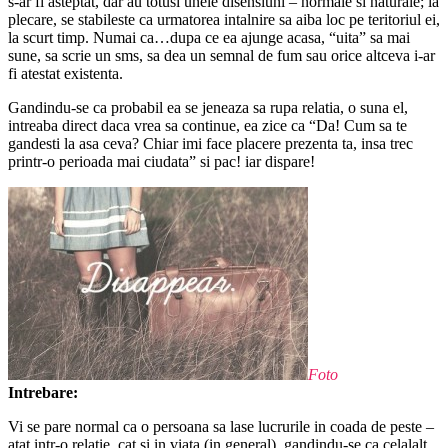
s-ar fi asteptat, dar au totusi unele disensiuni – normale si naturale; la
plecare, se stabileste ca urmatorea intalnire sa aiba loc pe teritoriul ei,
la scurt timp. Numai ca…dupa ce ea ajunge acasa, “uita” sa mai
sune, sa scrie un sms, sa dea un semnal de fum sau orice altceva i-ar
fi atestat existenta.
Gandindu-se ca probabil ea se jeneaza sa rupa relatia, o suna el,
intreaba direct daca vrea sa continue, ea zice ca “Da! Cum sa te
gandesti la asa ceva? Chiar imi face placere prezenta ta, insa trec
printr-o perioada mai ciudata” si pac! iar dispare!
Foto
Intrebare:
Vi se pare normal ca o persoana sa lase lucrurile in coada de peste –
atat intr-o relatie, cat si in viata (in general), gandindu-se ca celalalt