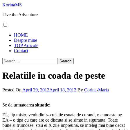
Skip
KorinaMS
to
Live the Adventure
content
Primary
HOME
Menu
Despre mine
TOP Articole
Contact
Search
for:
Relatiile in coada de peste
Posted On
April 29, 2012
April 18, 2012
By
Corina-Maria
Se da urmatoarea
situatie
:
EL, tip misto, venit dintr-o relatie esuata de curand, o cunoaste pe
EA – o tipa cu care are ce discuta si se simte in siguranta. Toate
bune si frumoase, stau ei X zile impreuna, se inteleg mai bine decat