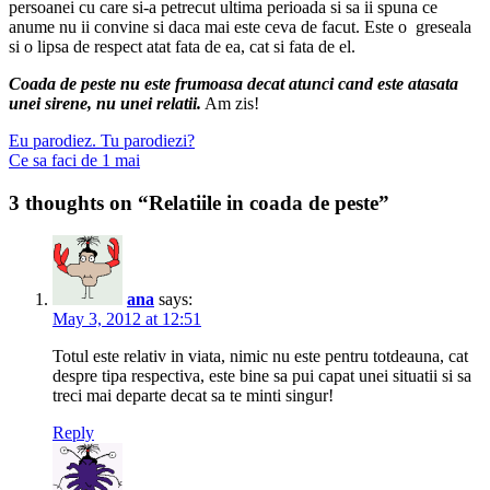
persoanei cu care si-a petrecut ultima perioada si sa ii spuna ce
anume nu ii convine si daca mai este ceva de facut. Este o greseala
si o lipsa de respect atat fata de ea, cat si fata de el.
Coada de peste nu este frumoasa decat atunci cand este atasata
unei sirene, nu unei relatii.
Am zis!
Post
Previous
Eu parodiez. Tu parodiezi?
post:
Next
Ce sa faci de 1 mai
navigation
post:
3 thoughts on “Relatiile in coada de peste”
ana
says:
May 3, 2012 at 12:51
Totul este relativ in viata, nimic nu este pentru totdeauna, cat
despre tipa respectiva, este bine sa pui capat unei situatii si sa
treci mai departe decat sa te minti singur!
Reply