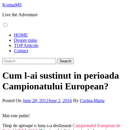
Skip
KorinaMS
to
Live the Adventure
content
Primary
HOME
Menu
Despre mine
TOP Articole
Contact
Search
for:
Cum l-ai sustinut in perioada
Campionatului European?
Posted On
June 28, 2012
June 2, 2016
By
Corina-Maria
Mai este putin!
Timp de aproape o luna s-a desfasurat
Campionatul European de