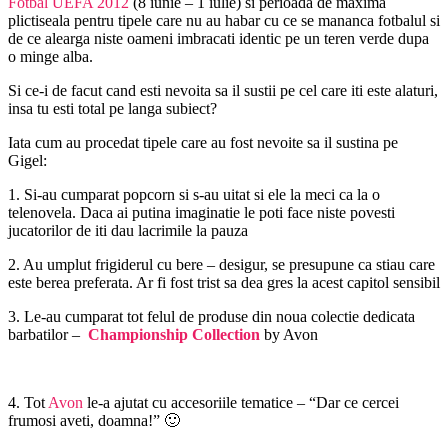
Fotbal UEFA 2012
(8 iunie – 1 iulie) si perioada de maxima
plictiseala pentru tipele care nu au habar cu ce se mananca fotbalul si
de ce alearga niste oameni imbracati identic pe un teren verde dupa
o minge alba.
Si ce-i de facut cand esti nevoita sa il sustii pe cel care iti este alaturi,
insa tu esti total pe langa subiect?
Iata cum au procedat tipele care au fost nevoite sa il sustina pe
Gigel:
1. Si-au cumparat popcorn si s-au uitat si ele la meci ca la o
telenovela. Daca ai putina imaginatie le poti face niste povesti
jucatorilor de iti dau lacrimile la pauza
2. Au umplut frigiderul cu bere – desigur, se presupune ca stiau care
este berea preferata. Ar fi fost trist sa dea gres la acest capitol sensibil
3. Le-au cumparat tot felul de produse din noua colectie dedicata
barbatilor –
Championship Collection
by Avon
4. Tot
Avon
le-a ajutat cu accesoriile tematice – “Dar ce cercei
frumosi aveti, doamna!” 🙂