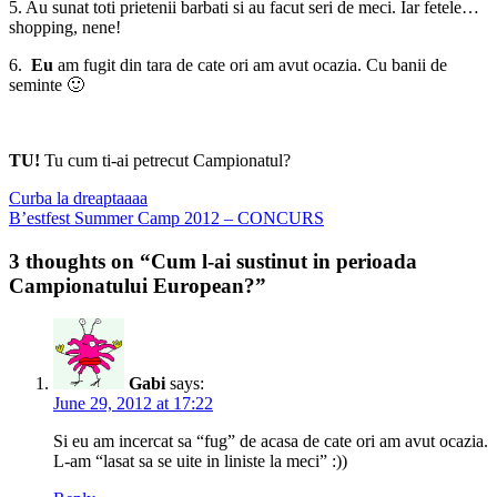
5. Au sunat toti prietenii barbati si au facut seri de meci. Iar fetele…
shopping, nene!
6.
Eu
am fugit din tara de cate ori am avut ocazia. Cu banii de
seminte 🙂
TU!
Tu cum ti-ai petrecut Campionatul?
Post
Previous
Curba la dreaptaaaa
post:
Next
B’estfest Summer Camp 2012 – CONCURS
navigation
post:
3 thoughts on “Cum l-ai sustinut in perioada
Campionatului European?”
Gabi
says:
June 29, 2012 at 17:22
Si eu am incercat sa “fug” de acasa de cate ori am avut ocazia.
L-am “lasat sa se uite in liniste la meci” :))