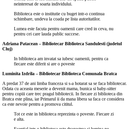
neinteresat de soarta individului.
Biblioteca este o institutie cu buget intr-o continua
schimbare, undeva la coada pe lista autoritatilor.
Lumea este facuta pentru oamenii care cred in ceva, nu
pentru cei care lauda public succese.
Adriana Patacean – Bibliotecar Biblioteca Sandulesti (judetul
Cluj)
In biblioteca am invatat sa iubesc oamenii, pentru ca
fiecare este diferit si are o poveste
Luminita Izdrila – Bibliotecar Biblioteca Comunala Bratca
A predat 37 de ani limba franceza si s-a hotarat sa se faca bibliotecar.
Odata cu aceasta meserie a devenit mama, bunica si baby-sitter
pentru copiii care trec pragul bibliotecii. In fiecare zi biblioteca din
Bratca este plina, iar Primarul ii da mana libera sa faca ce considera
ca este nevoie pentru a promova cititul.
Tot ce este in biblioteca reprezinta o poveste. Fiecare zi
e alta.
Esential intr-o biblioteca este dragostrea si lumina pe