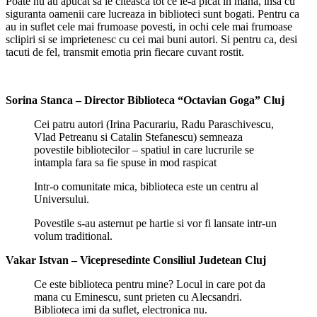
Poate nu au apucat sa le citeasca tot ce le-a picat in mana, insa cu
siguranta oamenii care lucreaza in biblioteci sunt bogati. Pentru ca
au in suflet cele mai frumoase povesti, in ochi cele mai frumoase
sclipiri si se imprietenesc cu cei mai buni autori. Si pentru ca, desi
tacuti de fel, transmit emotia prin fiecare cuvant rostit.
Sorina Stanca – Director Biblioteca “Octavian Goga” Cluj
Cei patru autori (Irina Pacurariu, Radu Paraschivescu,
Vlad Petreanu si Catalin Stefanescu) semneaza
povestile bibliotecilor – spatiul in care lucrurile se
intampla fara sa fie spuse in mod raspicat
Intr-o comunitate mica, biblioteca este un centru al
Universului.
Povestile s-au asternut pe hartie si vor fi lansate intr-un
volum traditional.
Vakar Istvan – Vicepresedinte Consiliul Judetean Cluj
Ce este biblioteca pentru mine? Locul in care pot da
mana cu Eminescu, sunt prieten cu Alecsandri.
Biblioteca imi da suflet, electronica nu.