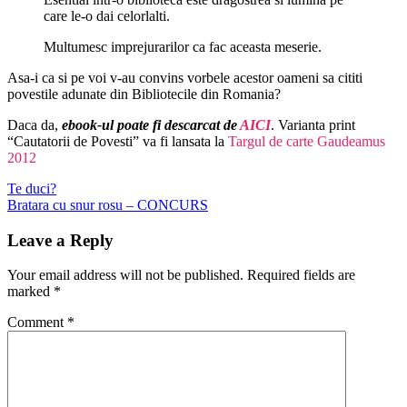
care le-o dai celorlalti.
Multumesc imprejurarilor ca fac aceasta meserie.
Asa-i ca si pe voi v-au convins vorbele acestor oameni sa cititi
povestile adunate din Bibliotecile din Romania?
Daca da,
ebook-ul poate fi descarcat de
AICI
. Varianta print
“Cautatorii de Povesti” va fi lansata la
Targul de carte Gaudeamus
2012
Post
Previous
Te duci?
post:
Next
Bratara cu snur rosu – CONCURS
navigation
post:
Leave a Reply
Your email address will not be published.
Required fields are
marked
*
Comment
*