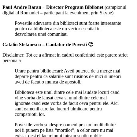
Paul-Andre Baran – Director Program Biblionet
(campionul
digital al Romaniei – participant la eveniment prin Skype)
Povestile adevarate din biblioteci sunt foarte interesante
pentru ca biblioteca este un vector esential in
dezvoltarea unei comunitati
Catalin Stefanescu – Cautator de Povesti 🙂
Disclaimer: Tot ce a afirmat in cadrul conferintei este parere strict
personala
Urare pentru bibliotecari: Aveti puterea de a merge mai
departe pentru ca salariile sunt rusinos de mici si uneori
aveti de facut o munca de apostoli.
Biblioteca este unul dintre cele mai laudate locuri cand
vine vorba de lansat ceva si unul dintre cele mai
ignorate cand este vorba de facut ceva pentru ele. Aici
sunt oamenii care fac lucruri uimitoare pentru
compatriotii lor.
Povestile vorbesc despre oameni pe care multi dintre
noi ii punem pe lista “mortilor”, a celor care nu mai
exista, desi ei fac minuni intr-un spatiu public