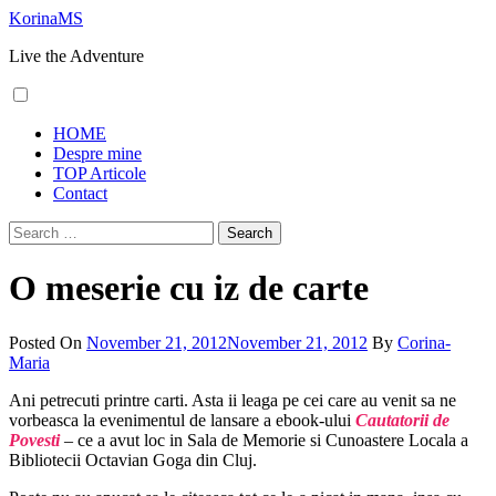
Skip
KorinaMS
to
Live the Adventure
content
Primary
HOME
Menu
Despre mine
TOP Articole
Contact
Search
for:
O meserie cu iz de carte
Posted On
November 21, 2012
November 21, 2012
By
Corina-
Maria
Ani petrecuti printre carti. Asta ii leaga pe cei care au venit sa ne
vorbeasca la evenimentul de lansare a ebook-ului
Cautatorii de
Povesti
– ce a avut loc in Sala de Memorie si Cunoastere Locala a
Bibliotecii Octavian Goga din Cluj.