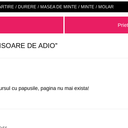
ARTIRE
/
DURERE
/
MASEA DE MINTE
/
MINTE
/
MOLAR
Next
Prie
post
ISOARE DE ADIO”
rsul cu papusile, pagina nu mai exista!