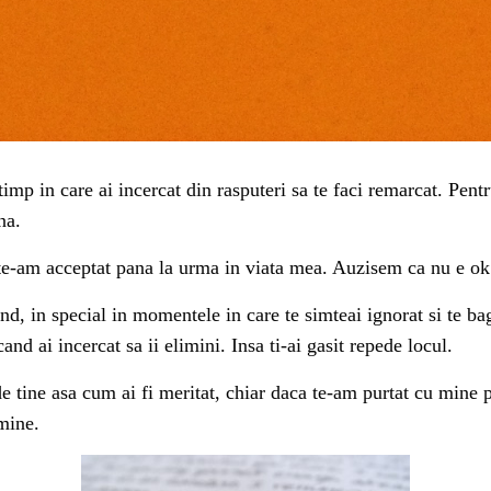
 timp in care ai incercat din rasputeri sa te faci remarcat. Pen
na.
 si te-am acceptat pana la urma in viata mea. Auzisem ca nu e o
d, in special in momentele in care te simteai ignorat si te bag
and ai incercat sa ii elimini. Insa ti-ai gasit repede locul.
e tine asa cum ai fi meritat, chiar daca te-am purtat cu mine p
 mine.