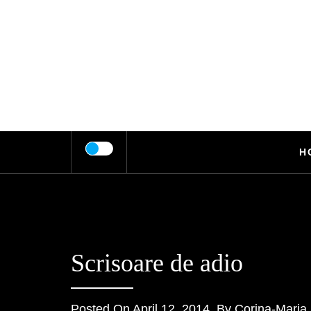
Skip
to
content
H
Scrisoare de adio
Posted On
April 12, 2014
By
Corina-Maria