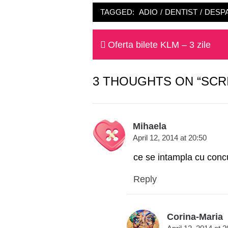
TAGGED:
ADIO
/
DENTIST
/
DESP
Post
Previous
Oferta bilete KLM – 3 zile
navigation
post:
3 THOUGHTS ON “SCR
Mihaela
April 12, 2014 at 20:50
ce se intampla cu concu
Reply
Corina-Maria