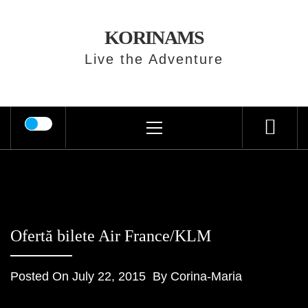
Skip
to
KORINAMS
content
Live the Adventure
Primary
Menu
Ofertă bilete Air France/KLM
Posted On
July 22, 2015
By
Corina-Maria