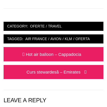
CATEGORY:
OFERTE
/
TRAVEL
TAGGED:
AIR FRANCE
/
AVION
/
KLM
/
OFERTA
Post
Previous
Hot air balloon – Cappadocia
navigation
post:
Next
Curs stewardesă – Emirates
post:
LEAVE A REPLY