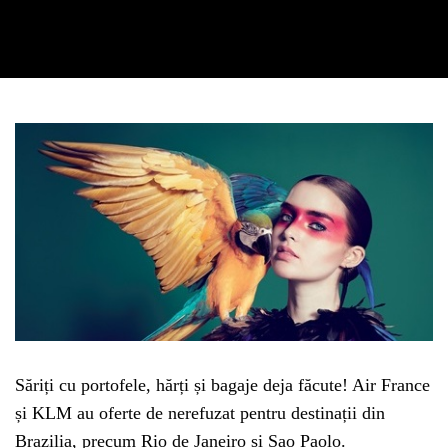
Săriți cu portofele, hărți și bagaje deja făcute! Air France
și KLM au oferte de nerefuzat pentru destinații din
Brazilia, precum Rio de Janeiro și Sao Paolo.