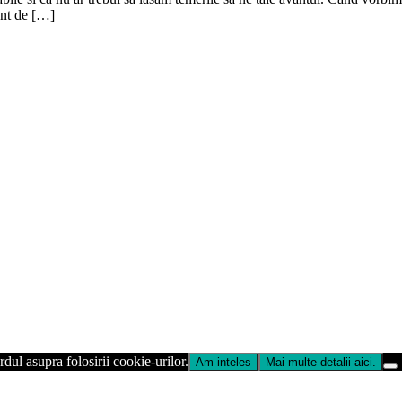
ent de […]
dul asupra folosirii cookie-urilor.
Am inteles
Mai multe detalii aici.