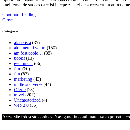
unei femei de succes care isi incepe ziua ei de succes cu un antrenam
Continue Reading
Close
Categorii
afacereza
(35)
ale tineretii valuri
(150)
am fost acolo…
(38)
books
(13)
eveniment
(66)
film
(66)
fun
(82)
marketing
(43)
multe si diverse
(44)
Oferte
(28)
travel
(207)
Uncategorized
(4)
web 2.0
(35)
Acest site foloseste cookies. Navigand in continuare, va exprimati acor