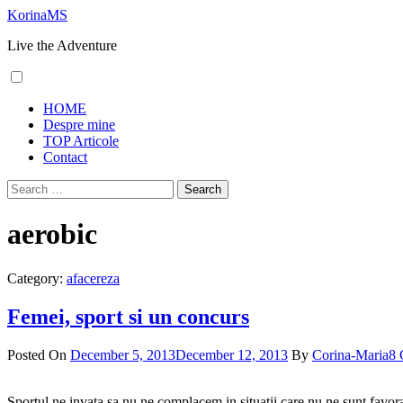
Skip
KorinaMS
to
Live the Adventure
content
Primary
HOME
Menu
Despre mine
TOP Articole
Contact
Search
for:
aerobic
Category:
afacereza
Femei, sport si un concurs
Posted On
December 5, 2013
December 12, 2013
By
Corina-Maria
8 
Sportul ne invata sa nu ne complacem in situatii care nu ne sunt favora