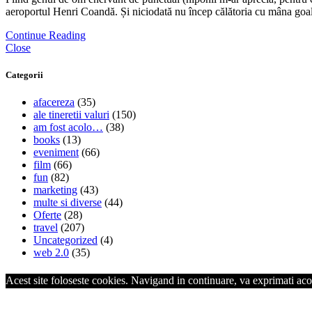
aeroportul Henri Coandă. Și niciodată nu încep călătoria cu mâna goal
Continue Reading
Close
Categorii
afacereza
(35)
ale tineretii valuri
(150)
am fost acolo…
(38)
books
(13)
eveniment
(66)
film
(66)
fun
(82)
marketing
(43)
multe si diverse
(44)
Oferte
(28)
travel
(207)
Uncategorized
(4)
web 2.0
(35)
Acest site foloseste cookies. Navigand in continuare, va exprimati acor