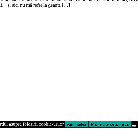
ă – și aici nu mă refer la geanta […]
dul asupra folosirii cookie-urilor.
Am inteles
Mai multe detalii aici.