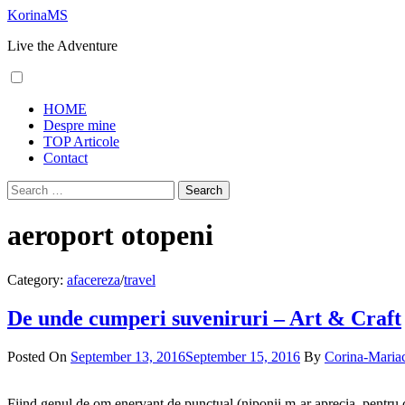
Skip
KorinaMS
to
Live the Adventure
content
Primary
HOME
Menu
Despre mine
TOP Articole
Contact
Search
for:
aeroport otopeni
Category:
afacereza
/
travel
De unde cumperi suveniruri – Art & Craft
Posted On
September 13, 2016
September 15, 2016
By
Corina-Maria
Fiind genul de om enervant de punctual (niponii m-ar aprecia, pentru că