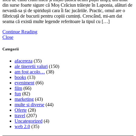
din surse foarte sigure că Moș Crăciun trăiește în Laponia, alături de
nevastă-sa și de spiridușii cara îi fac jucăriile. Practic, omul are o
făbricuță de bucurii pentru copiii cuminți. Crescând, mi-am dat
seama că există multe legende referitoare la tipul cu […]
Continue Reading
Close
Categorii
afacereza
(35)
ale tineretii valuri
(150)
am fost acolo…
(38)
books
(13)
eveniment
(66)
film
(66)
fun
(82)
marketing
(43)
multe si diverse
(44)
Oferte
(28)
travel
(207)
Uncategorized
(4)
web 2.0
(35)