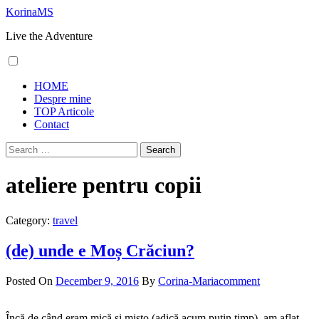
Skip
KorinaMS
to
Live the Adventure
content
Primary
HOME
Menu
Despre mine
TOP Articole
Contact
Search
for:
ateliere pentru copii
Category:
travel
(de) unde e Moș Crăciun?
Posted On
December 9, 2016
By
Corina-Maria
comment
Încă de când eram mică și mișto (adică acum puțin timp), am aflat