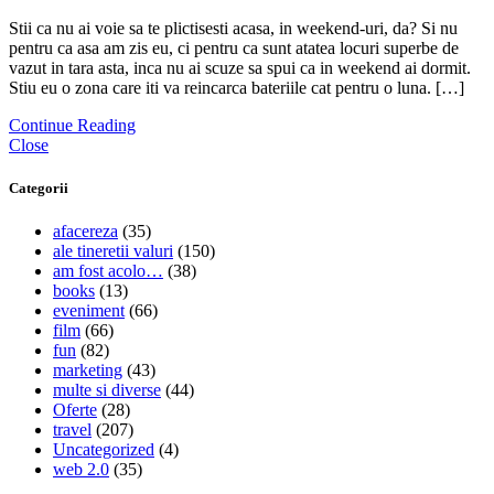
Stii ca nu ai voie sa te plictisesti acasa, in weekend-uri, da? Si nu
pentru ca asa am zis eu, ci pentru ca sunt atatea locuri superbe de
vazut in tara asta, inca nu ai scuze sa spui ca in weekend ai dormit.
Stiu eu o zona care iti va reincarca bateriile cat pentru o luna. […]
Continue Reading
Close
Categorii
afacereza
(35)
ale tineretii valuri
(150)
am fost acolo…
(38)
books
(13)
eveniment
(66)
film
(66)
fun
(82)
marketing
(43)
multe si diverse
(44)
Oferte
(28)
travel
(207)
Uncategorized
(4)
web 2.0
(35)