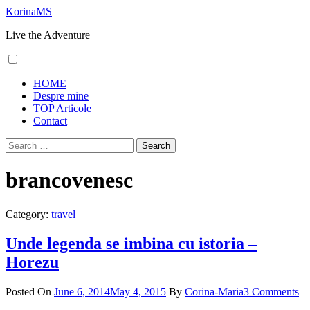
Skip
KorinaMS
to
Live the Adventure
content
Primary
HOME
Menu
Despre mine
TOP Articole
Contact
Search
for:
brancovenesc
Category:
travel
Unde legenda se imbina cu istoria –
Horezu
Posted On
June 6, 2014
May 4, 2015
By
Corina-Maria
3 Comments