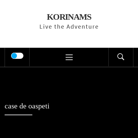
Skip
to
KORINAMS
content
Live the Adventure
Primary
Menu
case de oaspeti