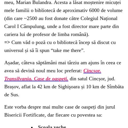
meu, Marian Bulandra. Acesta a lăsat moștenire micuței
mele familii o bibliotecă de aproximativ 6000 de volume
(din care ~2500 au fost donate către Colegiul Național
Carol I Câmpulung, unde a fost director mare parte din
cariera lui de profesor de limba română).
=>
Cum văd o poză cu o bibliotecă încep să discut cu
universul și să îi spun “take me there”.
Așadar, câteva săptămâni mai târziu am ajuns în ceea ce
avea să devină noul meu loc preferat:
Cincșor.
Transilvania. Case de oaspeți.
din satul Cincșor, jud.
Brașov, aflat la 42 km de Sighişoara și 10 km de Sîmbăta
de Sus.
Este vorba despre mai multe case de oaspeți din jurul
Bisericii Fortificate, dar fiecare cu povestea sa:
Școala veche