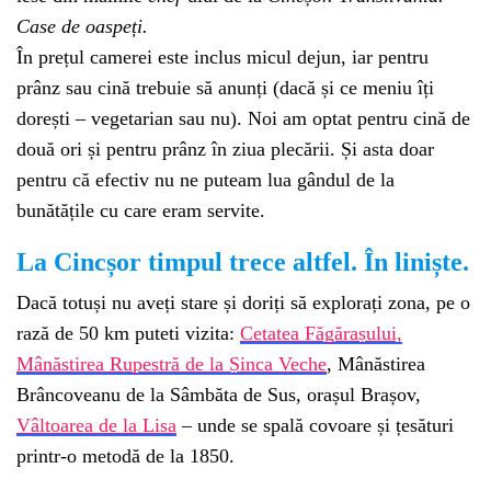
Case de oaspeți.
În prețul camerei este inclus micul dejun, iar pentru
prânz sau cină trebuie să anunți (dacă și ce meniu îți
dorești – vegetarian sau nu). Noi am optat pentru cină de
două ori și pentru prânz în ziua plecării. Și asta doar
pentru că efectiv nu ne puteam lua gândul de la
bunătățile cu care eram servite.
La Cincșor timpul trece altfel. În liniște.
Dacă totuși nu aveți stare și doriți să explorați zona, pe o
rază de 50 km puteti vizita:
Cetatea Făgărașului,
Mânăstirea Rupestră de la Șinca Veche
, Mânăstirea
Brâncoveanu de la Sâmbăta de Sus, orașul Brașov,
Vâltoarea de la Lisa
– unde se spală covoare și țesături
printr-o metodă de la 1850.