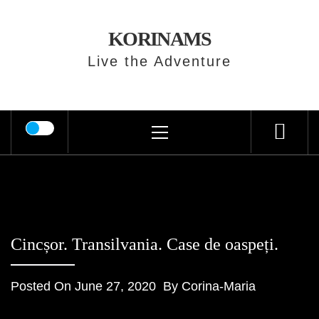
Skip
to
KORINAMS
content
Live the Adventure
Primary
Menu
Cincșor. Transilvania. Case de oaspeți.
Posted On
June 27, 2020
By
Corina-Maria