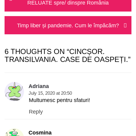
navigation
post:
RELUATE spre/ dinspre România
Next
Timp liber și pandemie. Cum le împăcăm?
post:
6 THOUGHTS ON “CINCȘOR.
TRANSILVANIA. CASE DE OASPEȚI.”
Adriana
July 15, 2020 at 20:50
Multumesc pentru sfaturi!
Reply
Cosmina