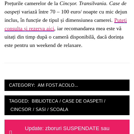
Prețurile camerelor de la
Cincșor. Transilvania. Case de
oaspeți
variază între 70 – 100 euro/ noapte cu mic dejun
inclus, în funcție de tipul și dimensiunea camerei.
Puteți
consulta și rezerva aici
, iar recomandarea mea este vă
uitați din timp după o cameră disponibilă, dacă dorința
este pentru un weekend de relaxare.
CATEGORY:
AM FOST ACOLO...
TAGGED:
BIBLIOTECA
/
CASE DE OASPETI
/
CINCSOR
/
SASI
/
SCOALA
Post
Previous
Update: zboruri SUSPENDATE sau