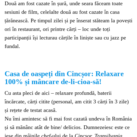
Două am fost cazate în șură, unde seara făceam toate
sesiuni de film, celelalte două au fost cazate în casa
țărănească. Pe timpul zilei și pe înserat stăteam la povești
ori în restaurant, ori printre cărți – loc unde toți
participanții își lecturau cărțile în liniște sau cu jazz pe
fundal.
Casa de oaspeți din Cincșor: Relaxare
100% și mâncare de-li-cioa-să!
Cu asta pleci de aici – relaxare profundă, baterii
încărcate, cărți citite (personal, am citit 3 cărți în 3 zile)
și rețete de testat acasă.
Nu îmi amintesc să fi mai fost cazată undeva în România
și să mănânc atât de bine/ delicios. Dumnezeiesc este ce
iese din mâinile
chef
-ului de la
Cincșor. Transilvania.