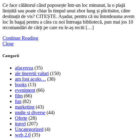
Ce face călătorul când poposește într-un loc minunat, la o plajă
liniștită sau poate chiar în timpul unui zbor lung și plictisitor, către
destinații de vis? CITEȘTE. Așadar, pentru că nu întotdeauna avem
loc în bagaj pentru a căra cu noi întreaga bibliotecă, pun mai jos 10
recomandări de cărți pe care eu le-aș reciti […]
Continue Reading
Close
Categorii
afacereza
(35)
ale tineretii valuri
(150)
am fost acolo…
(38)
books
(13)
eveniment
(66)
film
(66)
fun
(82)
marketing
(43)
multe si diverse
(44)
Oferte
(28)
travel
(207)
Uncategorized
(4)
web 2.0
(35)