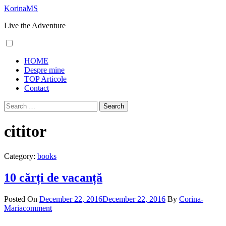
Skip
KorinaMS
to
Live the Adventure
content
Primary
HOME
Menu
Despre mine
TOP Articole
Contact
Search
for:
cititor
Category:
books
10 cărți de vacanță
Posted On
December 22, 2016
December 22, 2016
By
Corina-
Maria
comment